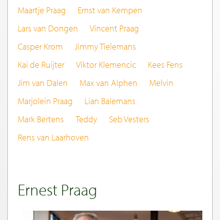
Maartje Praag
Ernst van Kempen
Lars van Dongen
Vincent Praag
Casper Krom
Jimmy Tielemans
Kai de Ruijter
Viktor Klemencic
Kees Fens
Jim van Dalen
Max van Alphen
Melvin
Marjolein Praag
Lian Balemans
Mark Bertens
Teddy
Seb Vesters
Rens van Laarhoven
Ernest Praag