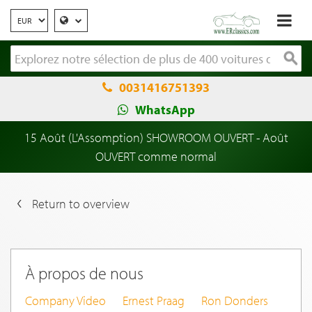
0031416751393
WhatsApp
15 Août (L'Assomption) SHOWROOM OUVERT - Août
OUVERT comme normal
Return to overview
À propos de nous
Company Video
Ernest Praag
Ron Donders