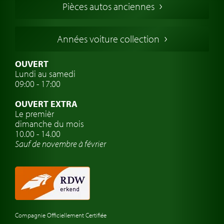
Pièces autos anciennes
Voitures Allemandes
Voitures Italiennes
Années voiture collection
Voitures Suédoises
Assurance voiture de collection
OUVERT
Lundi au samedi
Clubs de voitures classiques
09:00 - 17:00
Voyage en voiture classique
OUVERT EXTRA
Atelier de voitures anciennes
Le premièr
dimanche du mois
Montres de marque de voiture
10.00 - 14.00
Sauf de novembre à février
Compagnie Officiellement Certifiée