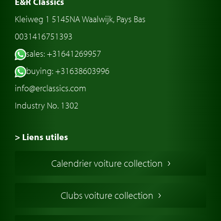
E&R Classics
Kleiweg 1 5145NA Waalwijk, Pays Bas
0031416751393
sales: +31641269957
buying: +31638603996
info@erclassics.com
Industry No. 1302
> Liens utiles
Voiture de Collection
Calendrier voiture collection
Voiture Collection Europe
Voitures Americaines
Clubs voiture collection
Voitures Anglaises
Voitures Francaises