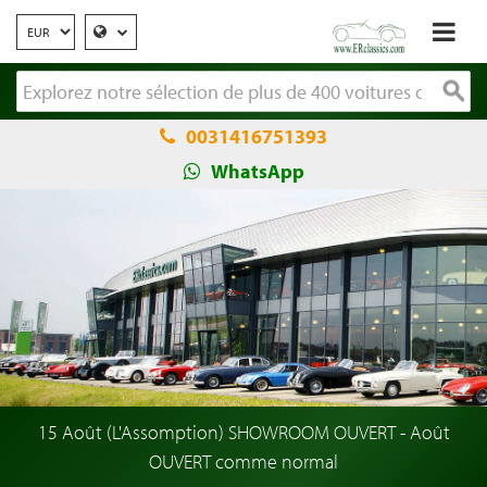
0031416751393
WhatsApp
15 Août (L'Assomption) SHOWROOM OUVERT - Août
OUVERT comme normal