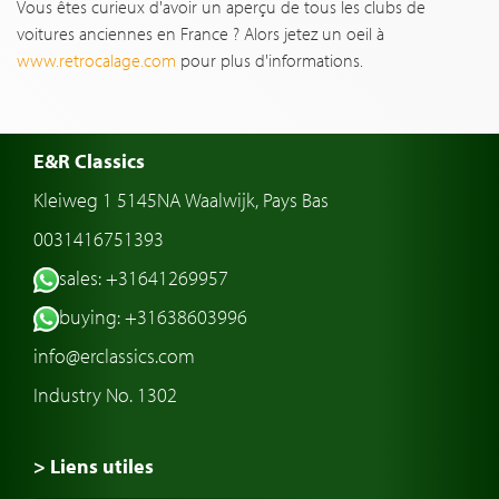
Vous êtes curieux d'avoir un aperçu de tous les clubs de
voitures anciennes en France ? Alors jetez un oeil à
www.retrocalage.com
pour plus d'informations.
E&R Classics
Kleiweg 1 5145NA Waalwijk, Pays Bas
0031416751393
sales: +31641269957
buying: +31638603996
info@erclassics.com
Industry No. 1302
> Liens utiles