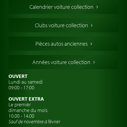
Voiture de Collection
Calendrier voiture collection
Voiture Collection Europe
Voitures Americaines
Clubs voiture collection
Voitures Anglaises
Voitures Francaises
Pièces autos anciennes
Voitures Allemandes
Voitures Italiennes
Années voiture collection
Voitures Suédoises
Assurance voiture de collection
OUVERT
Lundi au samedi
Clubs de voitures classiques
09:00 - 17:00
Voyage en voiture classique
OUVERT EXTRA
Atelier de voitures anciennes
Le premièr
dimanche du mois
Montres de marque de voiture
10.00 - 14.00
Sauf de novembre à février