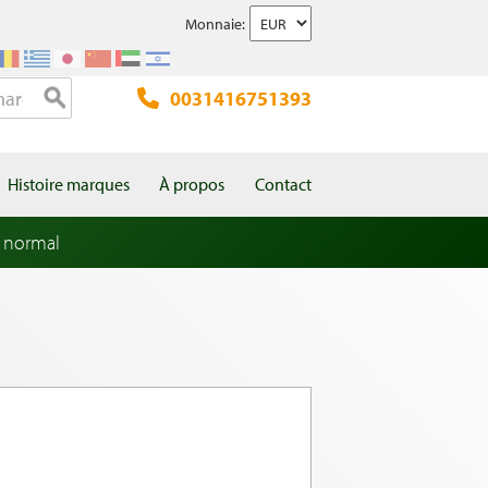
Monnaie:
0031416751393
Histoire marques
À propos
Contact
 normal