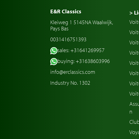
E&R Classics
> Li
Voit
Kleiweg 1 5145NA Waalwijk,
Pays Bas
Voit
0031416751393
Voit
sales: +31641269957
Voit
buying: +31638603996
Voit
info@erclassics.com
Voi
Industry No. 1302
Voit
Voit
Assu
n
Club
Voya