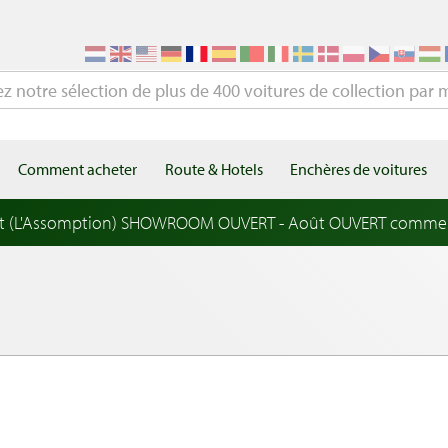
Comment acheter
Route & Hotels
Enchères de voitures
t (L'Assomption) SHOWROOM OUVERT - Août OUVERT comme