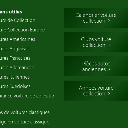
ens utiles
Calendrier voiture
ure de Collection
collection
ure Collection Europe
Clubs voiture
ures Americaines
collection
ures Anglaises
ures Francaises
Pièces autos
tures Allemandes
anciennes
ures Italiennes
ures Suédoises
Années voiture
collection
rance voiture de collectio
s de voitures classiques
ge en voiture classique