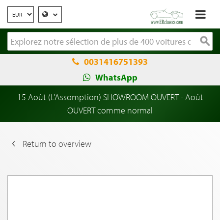
0031416751393
WhatsApp
15 Août (L'Assomption) SHOWROOM OUVERT - Août
OUVERT comme normal
Return to overview