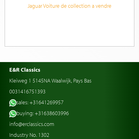
Jaguar Voiture de collection a vendre
E&R Classics
Kleiweg 1 5145NA Waalwijk, Pays Bas
0031416751393
sales: +31641269957
buying: +31638603996
info@erclassics.com
Industry No. 1302