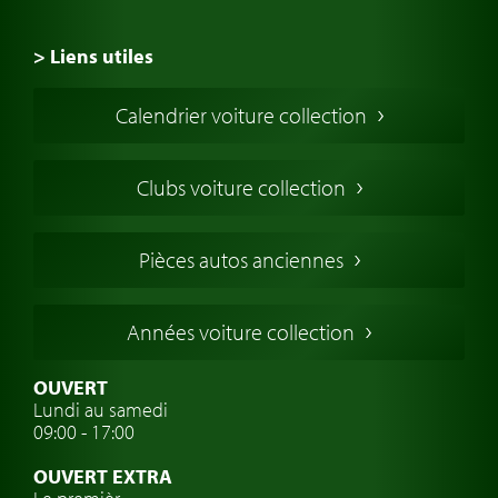
> Liens utiles
Voiture de Collection
Calendrier voiture collection
Voiture Collection Europe
Voitures Americaines
Clubs voiture collection
Voitures Anglaises
Voitures Francaises
Pièces autos anciennes
Voitures Allemandes
Voitures Italiennes
Années voiture collection
Voitures Suédoises
Assurance voiture de collection
OUVERT
Lundi au samedi
Clubs de voitures classiques
09:00 - 17:00
Voyage en voiture classique
OUVERT EXTRA
Atelier de voitures anciennes