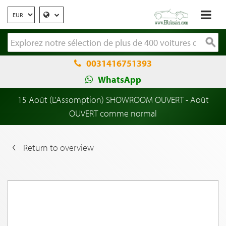
0031416751393
WhatsApp
15 Août (L'Assomption) SHOWROOM OUVERT - Août
OUVERT comme normal
Return to overview