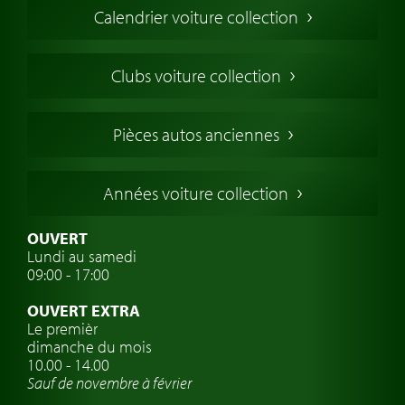
Calendrier voiture collection
Voiture Collection Europe
Voitures Americaines
Clubs voiture collection
Voitures Anglaises
Voitures Francaises
Pièces autos anciennes
Voitures Allemandes
Voitures Italiennes
Années voiture collection
Voitures Suédoises
Assurance voiture de collection
OUVERT
Lundi au samedi
Clubs de voitures classiques
09:00 - 17:00
Voyage en voiture classique
OUVERT EXTRA
Atelier de voitures anciennes
Le premièr
dimanche du mois
Montres de marque de voiture
10.00 - 14.00
Sauf de novembre à février