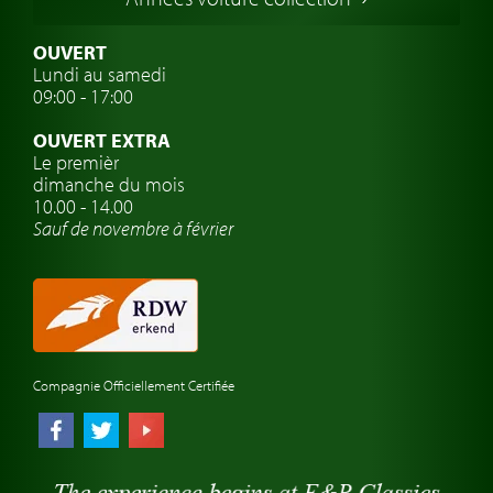
Voitures Suédoises
Assurance voiture de collection
OUVERT
Lundi au samedi
Clubs de voitures classiques
09:00 - 17:00
Voyage en voiture classique
OUVERT EXTRA
Atelier de voitures anciennes
Le premièr
dimanche du mois
Montres de marque de voiture
10.00 - 14.00
Sauf de novembre à février
Compagnie Officiellement Certifiée