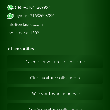
sales: +31641269957
buying: +31638603996
info@erclassics.com
Industry No. 1302
> Liens utiles
Voiture de Collection
Calendrier voiture collection
Voiture Collection Europe
Voitures Americaines
Clubs voiture collection
Voitures Anglaises
Voitures Francaises
Pièces autos anciennes
Voitures Allemandes
Voitures Italiennes
Années voiture collection