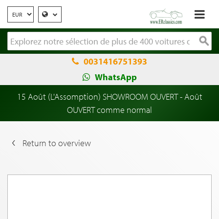
0031416751393
WhatsApp
15 Août (L'Assomption) SHOWROOM OUVERT - Août
OUVERT comme normal
Return to overview