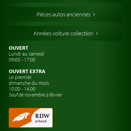
Voitures Francaises
Pièces autos anciennes
Voitures Allemandes
Voitures Italiennes
Années voiture collection
Voitures Suédoises
Assurance voiture de collection
OUVERT
Lundi au samedi
Clubs de voitures classiques
09:00 - 17:00
Voyage en voiture classique
OUVERT EXTRA
Atelier de voitures anciennes
Le premièr
dimanche du mois
Montres de marque de voiture
10.00 - 14.00
Sauf de novembre à février