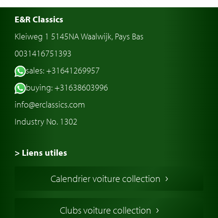
E&R Classics
Kleiweg 1 5145NA Waalwijk, Pays Bas
0031416751393
sales: +31641269957
buying: +31638603996
info@erclassics.com
Industry No. 1302
> Liens utiles
Voiture de Collection
Calendrier voiture collection
Voiture Collection Europe
Voitures Americaines
Clubs voiture collection
Voitures Anglaises