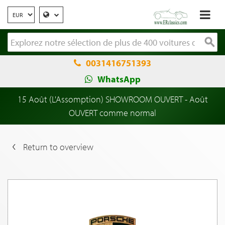
0031416751393
WhatsApp
15 Août (L'Assomption) SHOWROOM OUVERT - Août
OUVERT comme normal
Return to overview