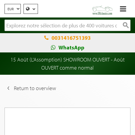
0031416751393
WhatsApp
15 Août (L'Assomption) SHOWROOM OUVERT - Août
OUVERT comme normal
Return to overview