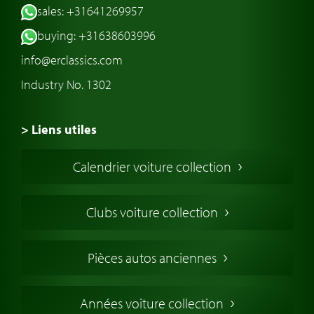
sales: +31641269957
buying: +31638603996
info@erclassics.com
Industry No. 1302
> Liens utiles
Voiture de Collection
Calendrier voiture collection
Voiture Collection Europe
Voitures Americaines
Clubs voiture collection
Voitures Anglaises
Voitures Francaises
Pièces autos anciennes
Voitures Allemandes
Voitures Italiennes
Années voiture collection
Voitures Suédoises