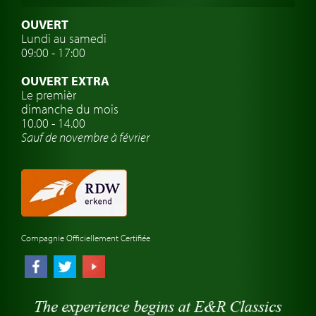
Assurance voiture de collection
OUVERT
Lundi au samedi
Clubs de voitures classiques
09:00 - 17:00
Voyage en voiture classique
OUVERT EXTRA
Atelier de voitures anciennes
Le premièr
dimanche du mois
Montres de marque de voiture
10.00 - 14.00
Sauf de novembre à février
Compagnie Officiellement Certifiée