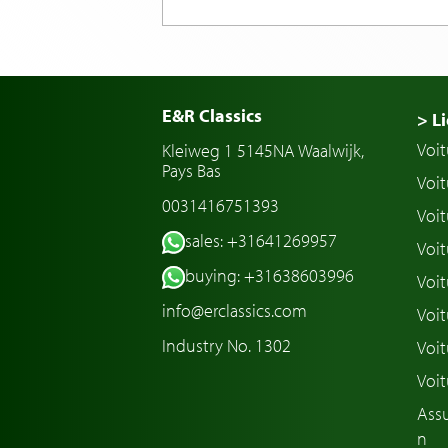
E&R Classics
> Li
Voit
Kleiweg 1 5145NA Waalwijk,
Pays Bas
Voit
0031416751393
Voit
sales: +31641269957
Voit
buying: +31638603996
Voit
info@erclassics.com
Voi
Industry No. 1302
Voit
Voit
Assu
n