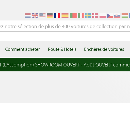
Comment acheter
Route & Hotels
Enchères de voitures
t (L'Assomption) SHOWROOM OUVERT - Août OUVERT comme