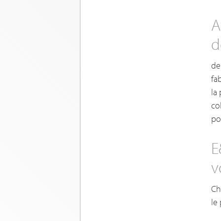
A
d
de
fa
la
co
po
E
v
Ch
le