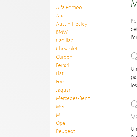
M
Alfa Romeo
Audi
Po
Austin-Healey
ce
BMW
l'
Cadillac
Chevrolet
Q
Ctiroën
Ferrari
Un
Fiat
pa
Ford
le
Jaguar
Mercedes-Benz
Q
MG
v
Mini
Opel
Un
Peugeot
l'