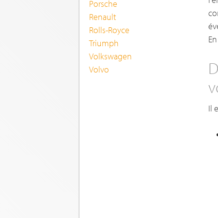
Porsche
co
Renault
év
Rolls-Royce
En
Triumph
Volkswagen
D
Volvo
v
Il