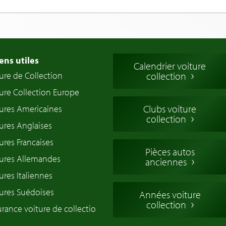
ens utiles
Calendrier voiture
ure de Collection
collection
ure Collection Europe
Clubs voiture
ures Americaines
collection
ures Anglaises
ures Francaises
Pièces autos
tures Allemandes
anciennes
ures Italiennes
ures Suédoises
Années voiture
collection
rance voiture de collectio