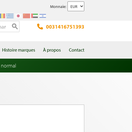
Monnaie:
0031416751393
Histoire marques
À propos
Contact
 normal