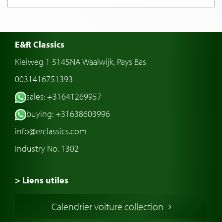
E&R Classics
Kleiweg 1 5145NA Waalwijk, Pays Bas
0031416751393
sales: +31641269957
buying: +31638603996
info@erclassics.com
Industry No. 1302
> Liens utiles
Voiture de Collection
Calendrier voiture collection
Voiture Collection Europe