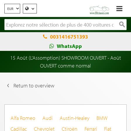
0031416751393
WhatsApp
15 Août (L'Assomption) SHOWROOM OUVERT - Août
OUVERT comme normal
Return to overview
Alfa Romeo
Audi
Austin-Healey
BMW
Cadillac
Chevrolet
Ctiroën
Ferrari
Fiat