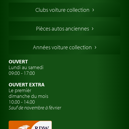
Voitures Americaines
Clubs voiture collection
Voitures Anglaises
Voitures Francaises
Pièces autos anciennes
Voitures Allemandes
Voitures Italiennes
Années voiture collection
Voitures Suédoises
Assurance voiture de collection
OUVERT
Lundi au samedi
Clubs de voitures classiques
09:00 - 17:00
Voyage en voiture classique
OUVERT EXTRA
Atelier de voitures anciennes
Le premièr
dimanche du mois
Montres de marque de voiture
10.00 - 14.00
Sauf de novembre à février