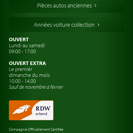
Pièces autos anciennes
Voitures Allemandes
Voitures Italiennes
Années voiture collection
Voitures Suédoises
Assurance voiture de collection
OUVERT
Lundi au samedi
Clubs de voitures classiques
09:00 - 17:00
Voyage en voiture classique
OUVERT EXTRA
Atelier de voitures anciennes
Le premièr
dimanche du mois
Montres de marque de voiture
10.00 - 14.00
Sauf de novembre à février
Compagnie Officiellement Certifiée