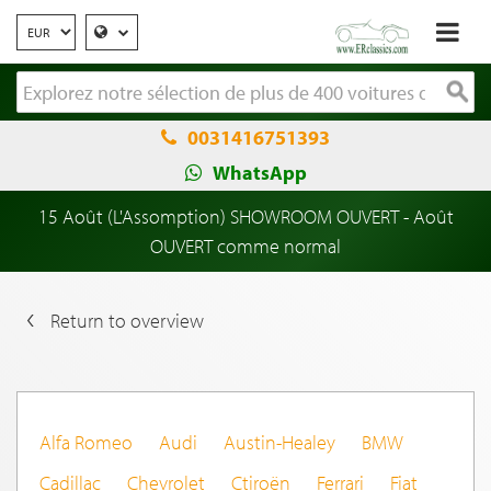
0031416751393
WhatsApp
15 Août (L'Assomption) SHOWROOM OUVERT - Août
OUVERT comme normal
Return to overview
Alfa Romeo
Audi
Austin-Healey
BMW
Cadillac
Chevrolet
Ctiroën
Ferrari
Fiat