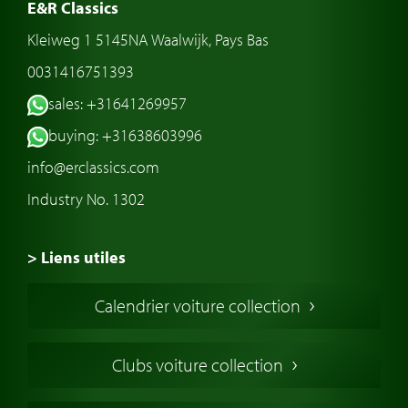
E&R Classics
Kleiweg 1 5145NA Waalwijk, Pays Bas
0031416751393
sales: +31641269957
buying: +31638603996
info@erclassics.com
Industry No. 1302
> Liens utiles
Voiture de Collection
Calendrier voiture collection
Voiture Collection Europe
Voitures Americaines
Clubs voiture collection
Voitures Anglaises
Voitures Francaises