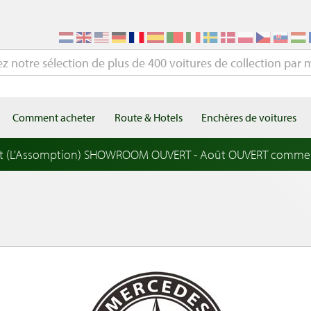
Comment acheter
Route & Hotels
Enchères de voitures
t (L'Assomption) SHOWROOM OUVERT - Août OUVERT comme