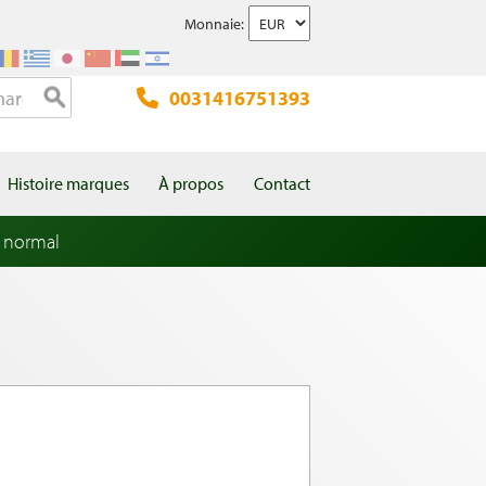
Monnaie:
0031416751393
Histoire marques
À propos
Contact
 normal