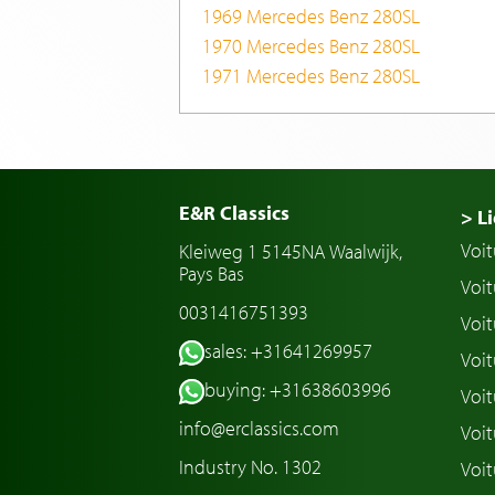
1969 Mercedes Benz 280SL
1970 Mercedes Benz 280SL
1971 Mercedes Benz 280SL
E&R Classics
> Li
Voit
Kleiweg 1 5145NA Waalwijk,
Pays Bas
Voit
0031416751393
Voit
sales: +31641269957
Voit
buying: +31638603996
Voit
info@erclassics.com
Voi
Industry No. 1302
Voit