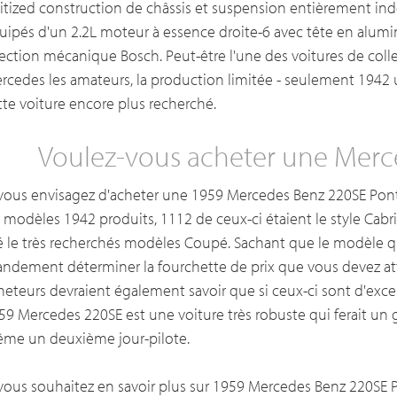
itized construction de châssis et suspension entièrement in
uipés d'un 2.2L moteur à essence droite-6 avec tête en alumi
jection mécanique Bosch. Peut-être l'une des voitures de coll
rcedes les amateurs, la production limitée - seulement 1942 un
tte voiture encore plus recherché.
Voulez-vous acheter une Merc
 vous envisagez d'acheter une 1959 Mercedes Benz 220SE Ponto
s modèles 1942 produits, 1112 de ceux-ci étaient le style Cabr
é le très recherchés modèles Coupé. Sachant que le modèle qu
andement déterminer la fourchette de prix que vous devez att
heteurs devraient également savoir que si ceux-ci sont d'excell
59 Mercedes 220SE est une voiture très robuste qui ferait u
me un deuxième jour-pilote.
 vous souhaitez en savoir plus sur 1959 Mercedes Benz 220SE Po