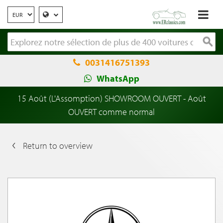
0031416751393
WhatsApp
15 Août (L'Assomption) SHOWROOM OUVERT - Août
OUVERT comme normal
Return to overview