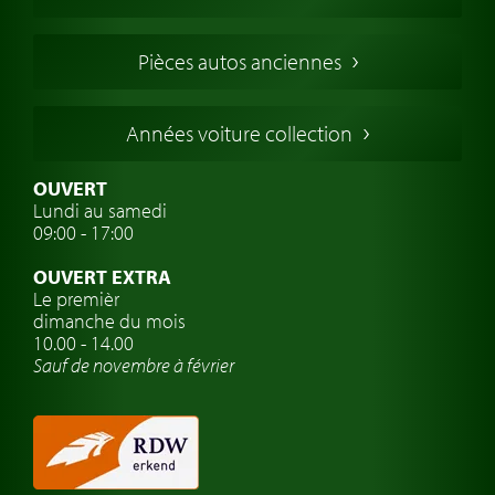
Voitures Anglaises
Voitures Francaises
Pièces autos anciennes
Voitures Allemandes
Voitures Italiennes
Années voiture collection
Voitures Suédoises
Assurance voiture de collection
OUVERT
Lundi au samedi
Clubs de voitures classiques
09:00 - 17:00
Voyage en voiture classique
OUVERT EXTRA
Atelier de voitures anciennes
Le premièr
dimanche du mois
Montres de marque de voiture
10.00 - 14.00
Sauf de novembre à février