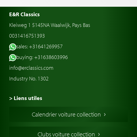
E&R Classics
Kleiweg 1 5145NA Waalwijk, Pays Bas
0031416751393
sales: +31641269957
buying: +31638603996
info@erclassics.com
Industry No. 1302
> Liens utiles
Voiture de Collection
Calendrier voiture collection
Voiture Collection Europe
Voitures Americaines
Clubs voiture collection