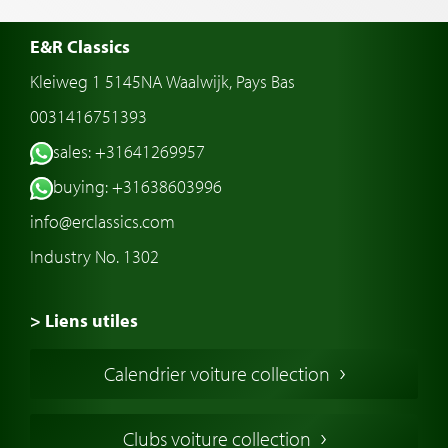
E&R Classics
Kleiweg 1 5145NA Waalwijk, Pays Bas
0031416751393
sales: +31641269957
buying: +31638603996
info@erclassics.com
Industry No. 1302
> Liens utiles
Voiture de Collection
Calendrier voiture collection
Voiture Collection Europe
Voitures Americaines
Clubs voiture collection