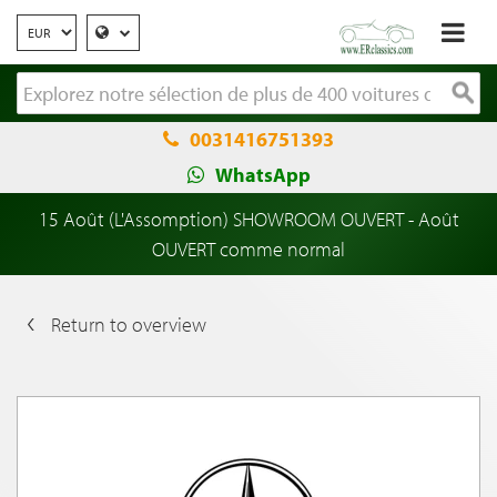
0031416751393
WhatsApp
15 Août (L'Assomption) SHOWROOM OUVERT - Août
OUVERT comme normal
Return to overview