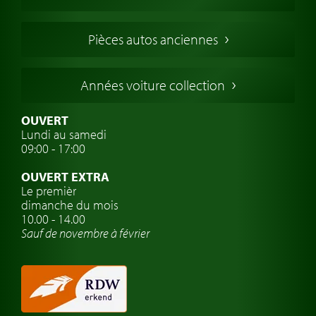
Voitures Anglaises
Voitures Francaises
Pièces autos anciennes
Voitures Allemandes
Voitures Italiennes
Années voiture collection
Voitures Suédoises
Assurance voiture de collection
OUVERT
Lundi au samedi
Clubs de voitures classiques
09:00 - 17:00
Voyage en voiture classique
OUVERT EXTRA
Atelier de voitures anciennes
Le premièr
dimanche du mois
Montres de marque de voiture
10.00 - 14.00
Sauf de novembre à février