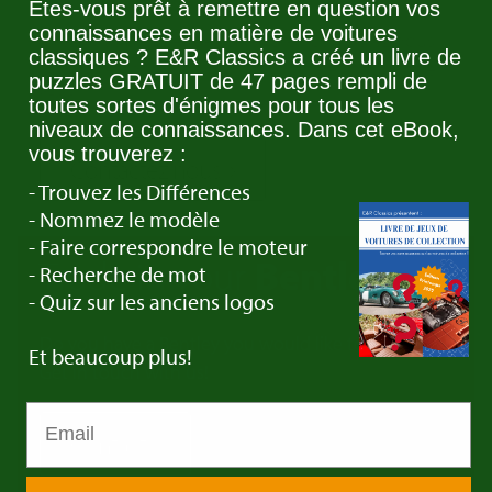
Êtes-vous prêt à remettre en question vos
connaissances en matière de voitures
Avez-vous une Bentley a vendre? Contactez nous!
classiques ? E&R Classics a créé un livre de
Nous cherchons toujours des voitures pour notre
puzzles GRATUIT de 47 pages rempli de
Stock.
toutes sortes d'énigmes pour tous les
niveaux de connaissances. Dans cet eBook,
vous trouverez :
Contactez nous
- Trouvez les Différences
- Nommez le modèle
- Faire correspondre le moteur
Trade in your
Bentley
- Recherche de mot
- Quiz sur les anciens logos
Do you have a Bentley you would like to trade in?
Et beaucoup plus!
Get in touch with us!
Contact