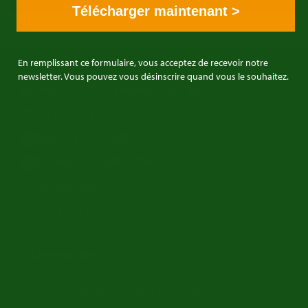
Télécharger maintenant >
En remplissant ce formulaire, vous acceptez de recevoir notre
E&R Classics
newsletter. Vous pouvez vous désinscrire quand vous le souhaitez.
Kleiweg 1 5145NA Waalwijk, Pays Bas
0031416751393
sales: +31641269957
buying: +31638603996
info@erclassics.com
Industry No. 1302
> Liens utiles
Voiture de Collection
Calendrier voiture collection
Voiture Collection Europe