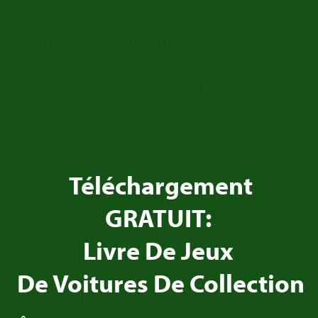
Voulez vous une
Bentley
?
Entrez votre adresse email et nous vous enverrons
un e-mail lorsque la voiture de cette marque arrive.
Téléchargement
Obtenir une notification
GRATUIT:
Livre De Jeux
Nous achetons votre
De Voitures De Collection
Bentley
!