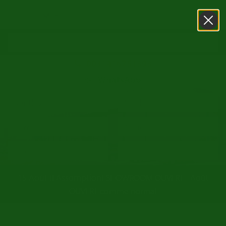
0031416751393
WhatsApp
15 Août (L'Assomption) SHOWROOM OUVERT - Août
OUVERT comme normal
/
/
Accueil
Voiture collection a vendre
Bentley