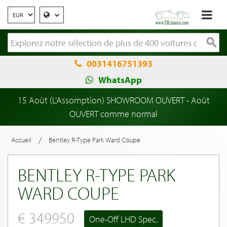
0031416751393
WhatsApp
15 Août (L'Assomption) SHOWROOM OUVERT - Août
OUVERT comme normal
/
Accueil
Bentley R-Type Park Ward Coupe
BENTLEY R-TYPE PARK
WARD COUPE
€ 349950
One-Off LHD Spec.