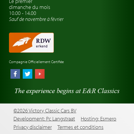
Le premièr
dimanche du mois
Montres de marque de voiture
10.00 - 14.00
Sauf de novembre à février
Compagnie Officiellement Certifiée
©2026 Victory Classic Cars BV
Development: Pc Langstraat
Hosting: Esmero
Privacy disclaimer
Termes et conditions