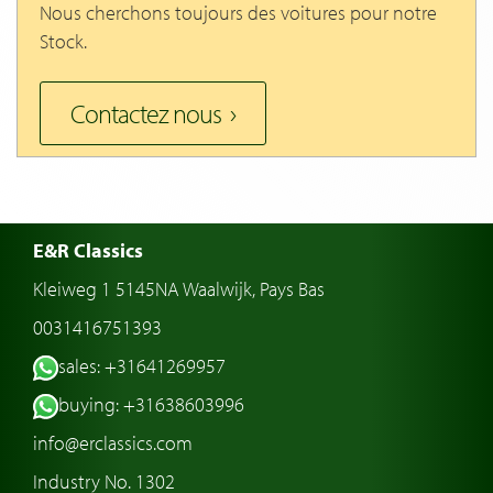
Nous cherchons toujours des voitures pour notre
Stock.
Contactez nous
E&R Classics
Kleiweg 1 5145NA Waalwijk, Pays Bas
0031416751393
sales: +31641269957
buying: +31638603996
info@erclassics.com
Industry No. 1302