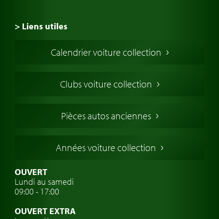
> Liens utiles
Voiture de Collection
Calendrier voiture collection
Voiture Collection Europe
Voitures Americaines
Clubs voiture collection
Voitures Anglaises
Voitures Francaises
Pièces autos anciennes
Voitures Allemandes
Voitures Italiennes
Années voiture collection
Voitures Suédoises
Assurance voiture de collection
OUVERT
Lundi au samedi
Clubs de voitures classiques
09:00 - 17:00
Voyage en voiture classique
OUVERT EXTRA
Atelier de voitures anciennes