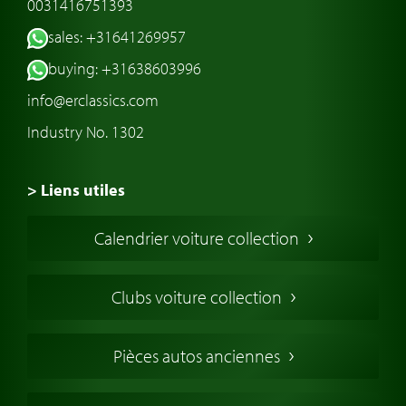
0031416751393
sales: +31641269957
buying: +31638603996
info@erclassics.com
Industry No. 1302
> Liens utiles
Voiture de Collection
Calendrier voiture collection
Voiture Collection Europe
Voitures Americaines
Clubs voiture collection
Voitures Anglaises
Voitures Francaises
Pièces autos anciennes
Voitures Allemandes
Voitures Italiennes