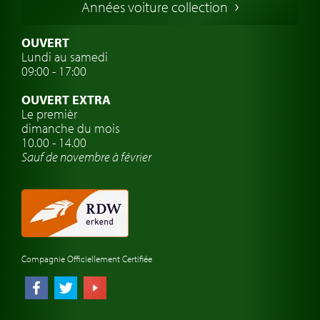
Années voiture collection
Voitures Suédoises
Assurance voiture de collection
OUVERT
Lundi au samedi
Clubs de voitures classiques
09:00 - 17:00
Voyage en voiture classique
OUVERT EXTRA
Atelier de voitures anciennes
Le premièr
dimanche du mois
Montres de marque de voiture
10.00 - 14.00
Sauf de novembre à février
Compagnie Officiellement Certifiée