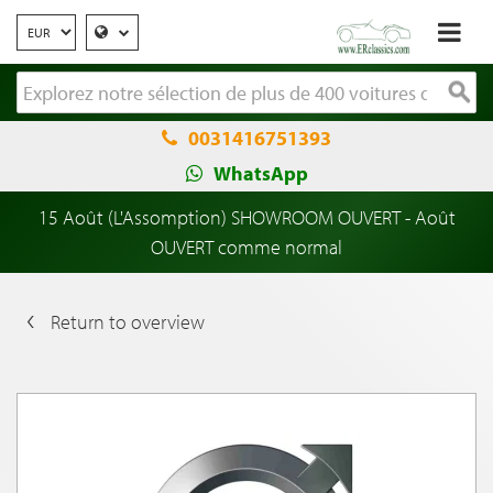
0031416751393
WhatsApp
15 Août (L'Assomption) SHOWROOM OUVERT - Août
OUVERT comme normal
Return to overview