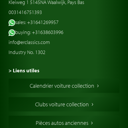
Kleiweg 1 5145NA Waalwijk, Pays Bas
0031416751393
sales: +31641269957
buying: +31638603996
info@erclassics.com
Industry No. 1302
> Liens utiles
Voiture de Collection
Calendrier voiture collection
Voiture Collection Europe
Voitures Americaines
Clubs voiture collection
Voitures Anglaises
Voitures Francaises
Pièces autos anciennes
Voitures Allemandes