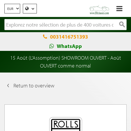
0031416751393
WhatsApp
15 Août (L'Assomption) SHOWROOM OUVERT - Août
OUVERT comme normal
Return to overview