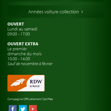
Voitures Italiennes
Années voiture collection
Voitures Suédoises
Assurance voiture de collection
OUVERT
Lundi au samedi
Clubs de voitures classiques
09:00 - 17:00
Voyage en voiture classique
OUVERT EXTRA
Atelier de voitures anciennes
Le premièr
dimanche du mois
Montres de marque de voiture
10.00 - 14.00
Sauf de novembre à février
Compagnie Officiellement Certifiée