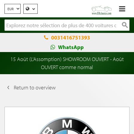
0031416751393
WhatsApp
15 Août (L'Assomption) SHOWROOM OUVERT - Août
OUVERT comme normal
Return to overview