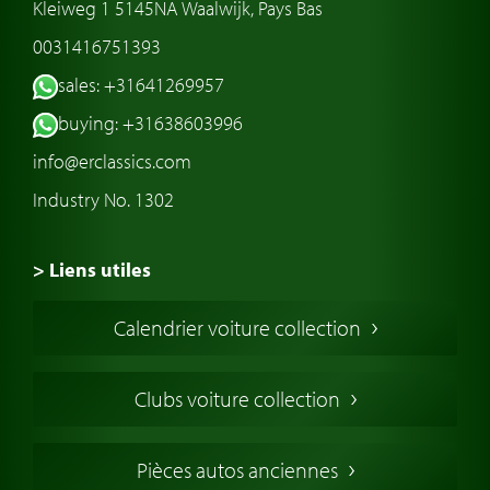
Kleiweg 1 5145NA Waalwijk, Pays Bas
0031416751393
sales: +31641269957
buying: +31638603996
info@erclassics.com
Industry No. 1302
> Liens utiles
Voiture de Collection
Calendrier voiture collection
Voiture Collection Europe
Voitures Americaines
Clubs voiture collection
Voitures Anglaises
Voitures Francaises
Pièces autos anciennes
Voitures Allemandes