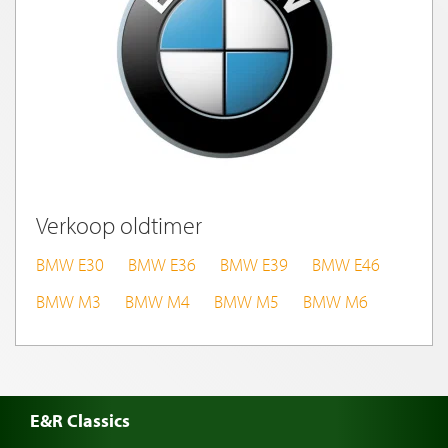
Verkoop oldtimer
BMW E30
BMW E36
BMW E39
BMW E46
BMW M3
BMW M4
BMW M5
BMW M6
E&R Classics