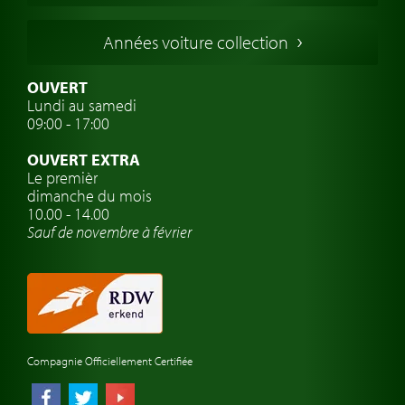
Voitures Italiennes
Années voiture collection
Voitures Suédoises
Assurance voiture de collection
OUVERT
Lundi au samedi
Clubs de voitures classiques
09:00 - 17:00
Voyage en voiture classique
OUVERT EXTRA
Atelier de voitures anciennes
Le premièr
dimanche du mois
Montres de marque de voiture
10.00 - 14.00
Sauf de novembre à février
Compagnie Officiellement Certifiée