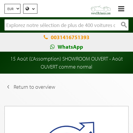
0031416751393
WhatsApp
15 Août (L'Assomption) SHOWROOM OUVERT - Août
OUVERT comme normal
Return to overview