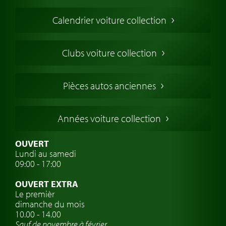
Voiture de Collection
Calendrier voiture collection
Voiture Collection Europe
Voitures Americaines
Clubs voiture collection
Voitures Anglaises
Voitures Francaises
Pièces autos anciennes
Voitures Allemandes
Voitures Italiennes
Années voiture collection
Voitures Suédoises
Assurance voiture de collection
OUVERT
Lundi au samedi
Clubs de voitures classiques
09:00 - 17:00
Voyage en voiture classique
OUVERT EXTRA
Atelier de voitures anciennes
Le premièr
dimanche du mois
Montres de marque de voiture
10.00 - 14.00
Sauf de novembre à février