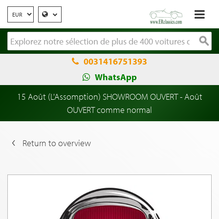
0031416751393
WhatsApp
15 Août (L'Assomption) SHOWROOM OUVERT - Août
OUVERT comme normal
Return to overview