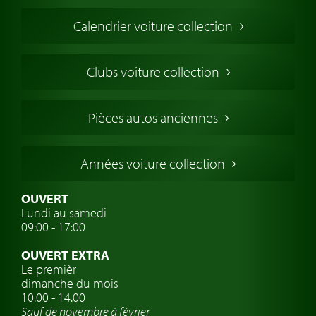
Voiture de Collection
Calendrier voiture collection
Voiture Collection Europe
Voitures Americaines
Clubs voiture collection
Voitures Anglaises
Voitures Francaises
Pièces autos anciennes
Voitures Allemandes
Voitures Italiennes
Années voiture collection
Voitures Suédoises
Assurance voiture de collection
OUVERT
Lundi au samedi
Clubs de voitures classiques
09:00 - 17:00
Voyage en voiture classique
OUVERT EXTRA
Atelier de voitures anciennes
Le premièr
dimanche du mois
Montres de marque de voiture
10.00 - 14.00
Sauf de novembre à février