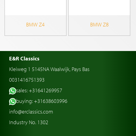
BMW Z4
BMW Z8
E&R Classics
Kleiweg 1 5145NA Waalwijk, Pays Bas
0031416751393
sales: +31641269957
buying: +31638603996
info@erclassics.com
Industry No. 1302