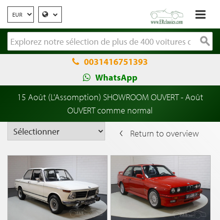
0031416751393
WhatsApp
15 Août (L'Assomption) SHOWROOM OUVERT - Août
OUVERT comme normal
Return to overview