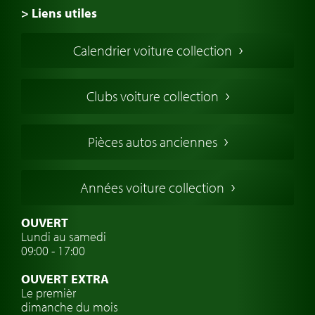
> Liens utiles
Voiture de Collection
Calendrier voiture collection
Voiture Collection Europe
Voitures Americaines
Clubs voiture collection
Voitures Anglaises
Voitures Francaises
Pièces autos anciennes
Voitures Allemandes
Voitures Italiennes
Années voiture collection
Voitures Suédoises
Assurance voiture de collection
OUVERT
Lundi au samedi
Clubs de voitures classiques
09:00 - 17:00
Voyage en voiture classique
OUVERT EXTRA
Atelier de voitures anciennes
Le premièr
dimanche du mois
Montres de marque de voiture