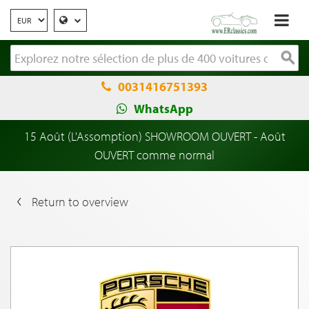
0031416751393
WhatsApp
15 Août (L'Assomption) SHOWROOM OUVERT - Août
OUVERT comme normal
Return to overview