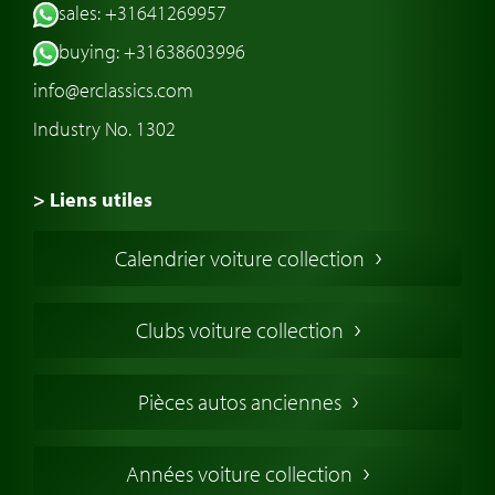
sales: +31641269957
buying: +31638603996
info@erclassics.com
Industry No. 1302
> Liens utiles
Voiture de Collection
Calendrier voiture collection
Voiture Collection Europe
Voitures Americaines
Clubs voiture collection
Voitures Anglaises
Voitures Francaises
Pièces autos anciennes
Voitures Allemandes
Voitures Italiennes
Années voiture collection
Voitures Suédoises