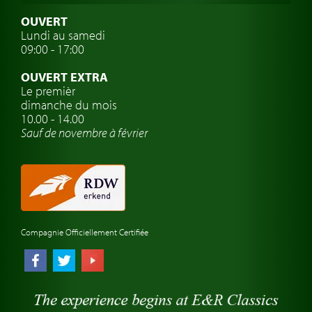
Assurance voiture de collection
OUVERT
Lundi au samedi
Clubs de voitures classiques
09:00 - 17:00
Voyage en voiture classique
OUVERT EXTRA
Atelier de voitures anciennes
Le premièr
dimanche du mois
Montres de marque de voiture
10.00 - 14.00
Sauf de novembre à février
Compagnie Officiellement Certifiée