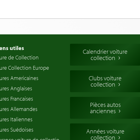
ens utiles
Calendrier voiture
ure de Collection
collection
ure Collection Europe
Clubs voiture
ures Americaines
collection
ures Anglaises
ures Francaises
Pièces autos
tures Allemandes
anciennes
ures Italiennes
ures Suédoises
Années voiture
collection
rance voiture de collectio