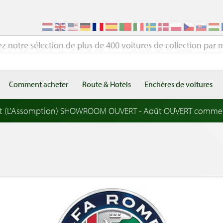
Comment acheter
Route & Hotels
Enchères de voitures
t (L'Assomption) SHOWROOM OUVERT - Août OUVERT comme