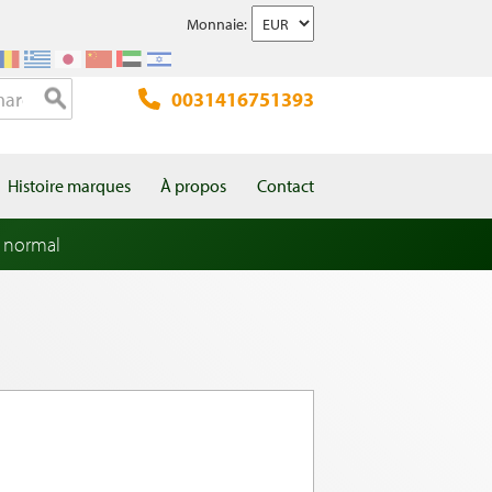
Monnaie:
0031416751393
Histoire marques
À propos
Contact
 normal