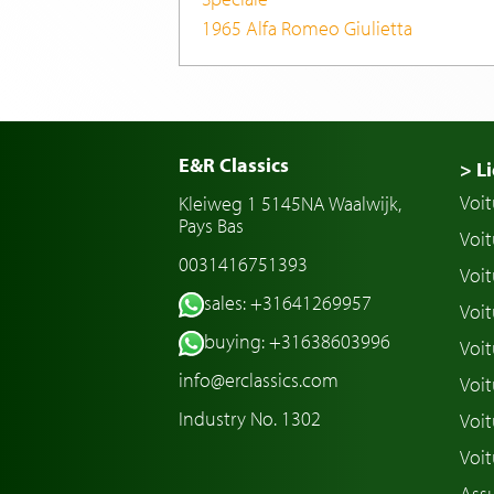
1965 Alfa Romeo Giulietta
E&R Classics
> Li
Voit
Kleiweg 1 5145NA Waalwijk,
Pays Bas
Voit
0031416751393
Voit
sales: +31641269957
Voit
buying: +31638603996
Voit
info@erclassics.com
Voi
Industry No. 1302
Voit
Voit
Assu