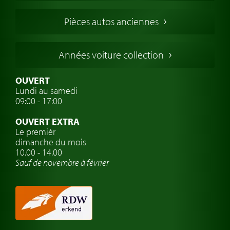
Voitures Francaises
Pièces autos anciennes
Voitures Allemandes
Voitures Italiennes
Années voiture collection
Voitures Suédoises
Assurance voiture de collection
OUVERT
Lundi au samedi
Clubs de voitures classiques
09:00 - 17:00
Voyage en voiture classique
OUVERT EXTRA
Atelier de voitures anciennes
Le premièr
dimanche du mois
Montres de marque de voiture
10.00 - 14.00
Sauf de novembre à février