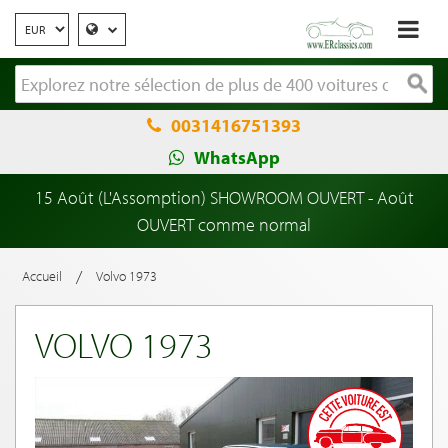
0031416751393
WhatsApp
15 Août (L'Assomption) SHOWROOM OUVERT - Août
OUVERT comme normal
/
Accueil
Volvo 1973
VOLVO 1973