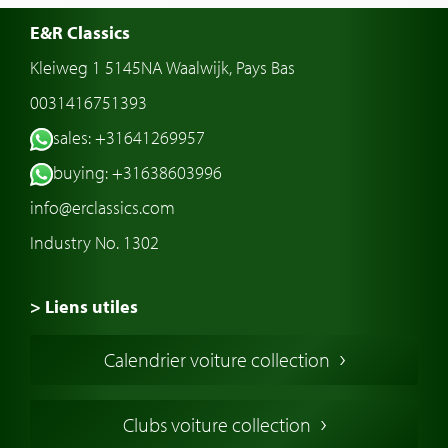
E&R Classics
Kleiweg 1 5145NA Waalwijk, Pays Bas
0031416751393
sales: +31641269957
buying: +31638603996
info@erclassics.com
Industry No. 1302
> Liens utiles
Voiture de Collection
Calendrier voiture collection
Voiture Collection Europe
Voitures Americaines
Clubs voiture collection
Voitures Anglaises