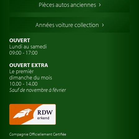
Pièces autos anciennes
Voitures Allemandes
Voitures Italiennes
Années voiture collection
Voitures Suédoises
Assurance voiture de collection
OUVERT
Lundi au samedi
Clubs de voitures classiques
09:00 - 17:00
Voyage en voiture classique
OUVERT EXTRA
Atelier de voitures anciennes
Le premièr
dimanche du mois
Montres de marque de voiture
10.00 - 14.00
Sauf de novembre à février
Compagnie Officiellement Certifiée