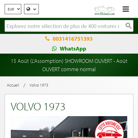
0031416751393
WhatsApp
15 Août (L'Assomption) SHOWROOM OUVERT - Août
OUVERT comme normal
/
Accueil
Volvo 1973
VOLVO 1973