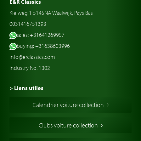
E&R Classics
Kleiweg 1 5145NA Waalwijk, Pays Bas
0031416751393
sales: +31641269957
buying: +31638603996
info@erclassics.com
Industry No. 1302
> Liens utiles
Voiture de Collection
Calendrier voiture collection
Voiture Collection Europe
Voitures Americaines
Clubs voiture collection
Voitures Anglaises
Voitures Francaises