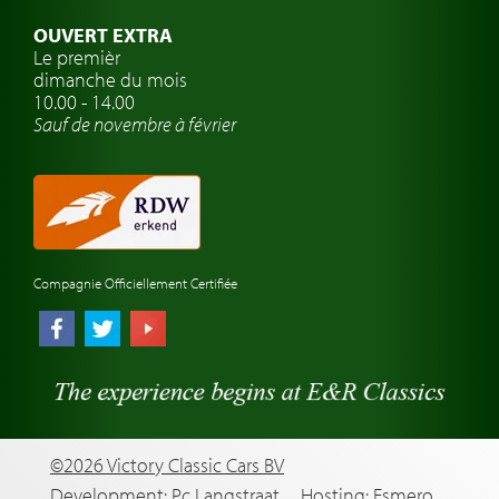
Voyage en voiture classique
OUVERT EXTRA
Atelier de voitures anciennes
Le premièr
dimanche du mois
Montres de marque de voiture
10.00 - 14.00
Sauf de novembre à février
Compagnie Officiellement Certifiée
©2026 Victory Classic Cars BV
Development: Pc Langstraat
Hosting: Esmero