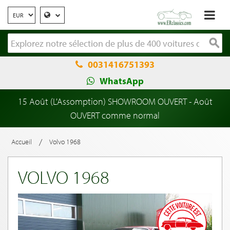
0031416751393
WhatsApp
15 Août (L'Assomption) SHOWROOM OUVERT - Août
OUVERT comme normal
/
Accueil
Volvo 1968
VOLVO 1968