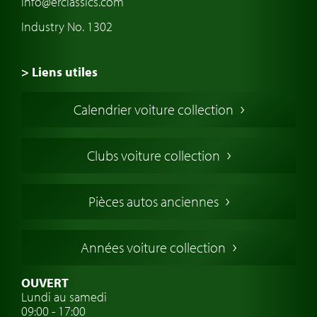
info@erclassics.com
Industry No. 1302
> Liens utiles
Voiture de Collection
Calendrier voiture collection
Voiture Collection Europe
Voitures Americaines
Clubs voiture collection
Voitures Anglaises
Voitures Francaises
Pièces autos anciennes
Voitures Allemandes
Voitures Italiennes
Années voiture collection
Voitures Suédoises
Assurance voiture de collection
OUVERT
Lundi au samedi
Clubs de voitures classiques
09:00 - 17:00