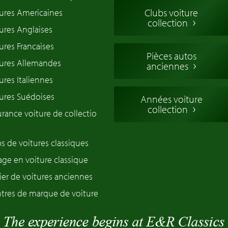
Clubs voiture
ures Americaines
collection
ures Anglaises
ures Francaises
Pièces autos
tures Allemandes
anciennes
ures Italiennes
ures Suédoises
Années voiture
collection
rance voiture de collectio
s de voitures classiques
ge en voiture classique
ier de voitures anciennes
tres de marque de voiture