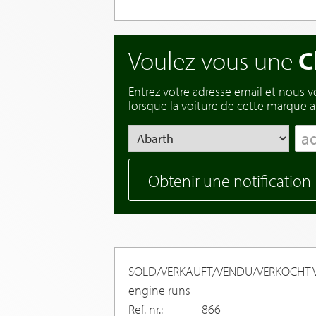
Voulez vous une
C
Entrez votre adresse email et nous 
lorsque la voiture de cette marque ar
Obtenir une notification
SOLD/VERKAUFT/VENDU/VERKOCHT Vo
engine runs
Ref. nr.:
866