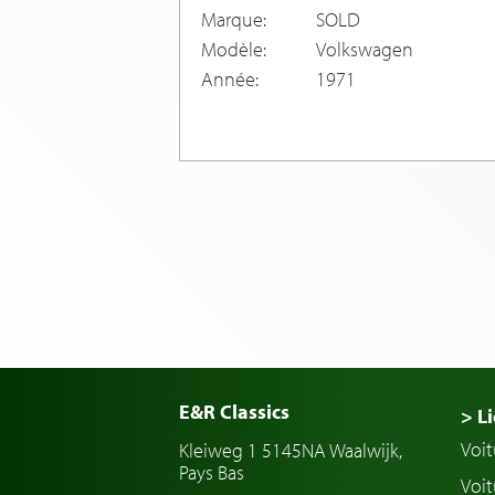
Marque:
SOLD
Modèle:
Volkswagen
Année:
1971
E&R Classics
> Li
Voit
Kleiweg 1 5145NA Waalwijk,
Pays Bas
Voit