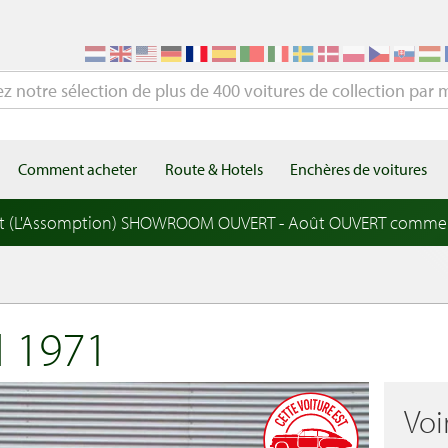
Comment acheter
Route & Hotels
Enchères de voitures
t (L'Assomption) SHOWROOM OUVERT - Août OUVERT comme
 1971
Voi