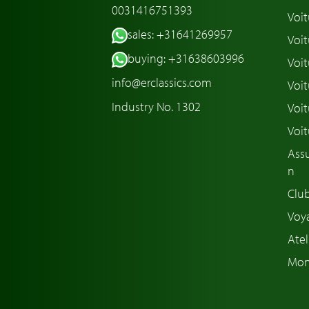
0031416751393
Voit
sales: +31641269957
Voit
buying: +31638603996
Voit
info@erclassics.com
Voi
Industry No. 1302
Voit
Voit
Assu
n
Club
Voya
Atel
Mon