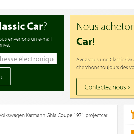
lassic Car
?
Nous acheton
Car
!
vous enverrons un e-mail
rive.
Avez-vous une Classic Car
cherchons toujours des vo
Contactez nous
lkswagen Karmann Ghia Coupe 1971 projectcar