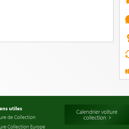
ens utiles
Calendrier voiture
ure de Collection
collection
ure Collection Europe