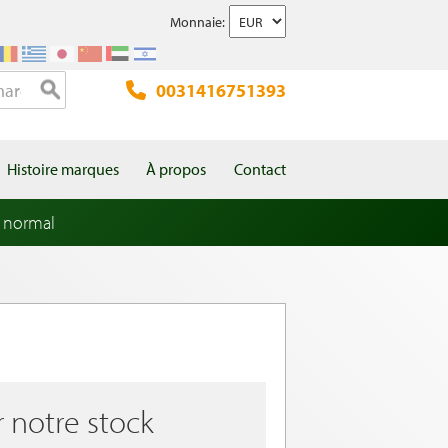
Monnaie:
0031416751393
Histoire marques
À propos
Contact
 normal
r notre stock