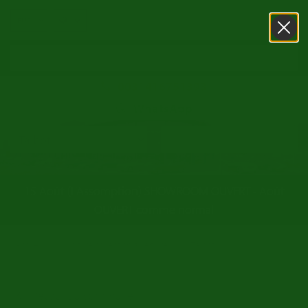
0031416751393
WhatsApp
15 Août (L'Assomption) SHOWROOM OUVERT - Août
OUVERT comme normal
/
/
Accueil
Voiture collection a vendre
Talbot
Retour au sommaire