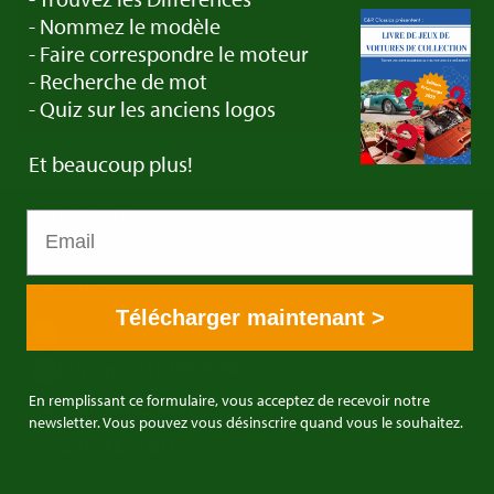
- Nommez le modèle
- Faire correspondre le moteur
Contact
- Recherche de mot
- Quiz sur les anciens logos
Et beaucoup plus!
E&R Classics
Kleiweg 1 5145NA Waalwijk, Pays Bas
0031416751393
Télécharger maintenant >
sales: +31641269957
buying: +31638603996
En remplissant ce formulaire, vous acceptez de recevoir notre
info@erclassics.com
newsletter. Vous pouvez vous désinscrire quand vous le souhaitez.
Industry No. 1302