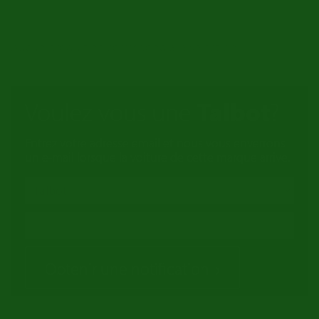
Aucun produit ne correspond à la sélection.
Voulez vous une
Talbot
?
Entrez votre adresse email et nous vous enverrons
un e-mail lorsque la voiture de cette marque arrive.
Obtenir une notification