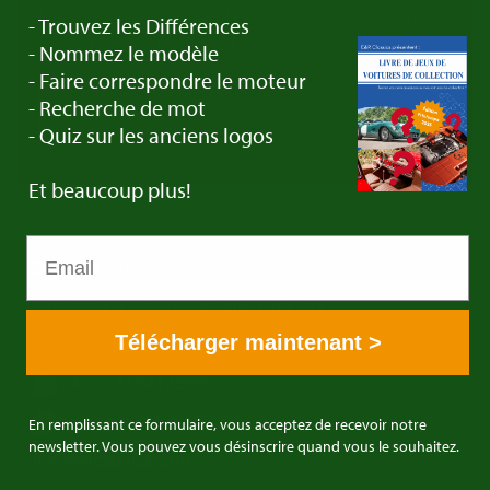
Do you have a Plymouth you would like to trade
- Trouvez les Différences
in? Get in touch with us!
- Nommez le modèle
- Faire correspondre le moteur
- Recherche de mot
Contact
- Quiz sur les anciens logos
Et beaucoup plus!
E&R Classics
Kleiweg 1 5145NA Waalwijk, Pays Bas
Télécharger maintenant >
0031416751393
sales: +31641269957
buying: +31638603996
En remplissant ce formulaire, vous acceptez de recevoir notre
newsletter. Vous pouvez vous désinscrire quand vous le souhaitez.
info@erclassics.com