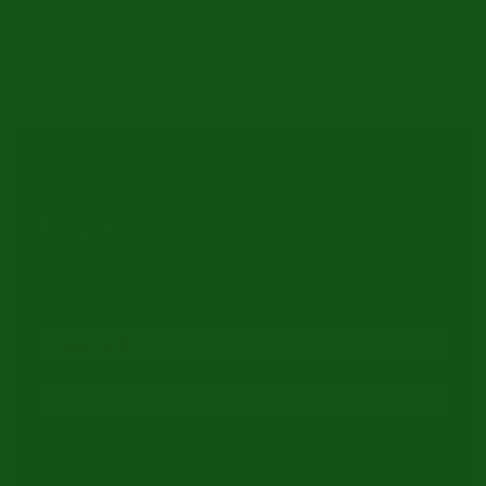
Aucun produit ne correspond à la sélection.
Voulez vous une
Plymouth
?
Entrez votre adresse email et nous vous enverrons
un e-mail lorsque la voiture de cette marque arrive.
Obtenir une notification