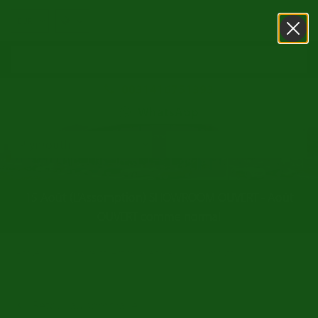
0031416751393
WhatsApp
15 Août (L'Assomption) SHOWROOM OUVERT - Août
OUVERT comme normal
/
/
Accueil
Voiture collection a vendre
Plymouth
Retour au sommaire