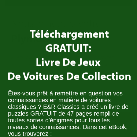
Nous achetons votre
Téléchargement
Plymouth
!
GRATUIT:
Avez-vous une Plymouth a vendre? Contactez
Livre De Jeux
nous! Nous cherchons toujours des voitures pour
De Voitures De Collection
notre Stock.
Contactez nous
Êtes-vous prêt à remettre en question vos
connaissances en matière de voitures
classiques ? E&R Classics a créé un livre de
puzzles GRATUIT de 47 pages rempli de
Trade in your
Plymouth
toutes sortes d'énigmes pour tous les
niveaux de connaissances. Dans cet eBook,
vous trouverez :