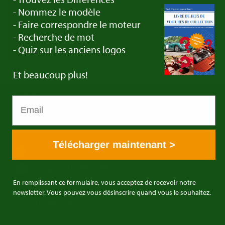
- Nommez le modèle
- Faire correspondre le moteur
Contact
- Recherche de mot
- Quiz sur les anciens logos
Et beaucoup plus!
E&R Classics
Kleiweg 1 5145NA Waalwijk, Pays Bas
0031416751393
Télécharger maintenant >
sales: +31641269957
buying: +31638603996
En remplissant ce formulaire, vous acceptez de recevoir notre
info@erclassics.com
newsletter. Vous pouvez vous désinscrire quand vous le souhaitez.
Industry No. 1302