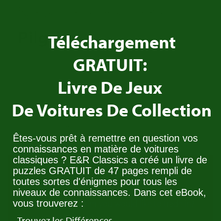
Nous achetons votre
Pilgrim
!
Téléchargement
GRATUIT:
Avez-vous une Pilgrim a vendre? Contactez nous!
Nous cherchons toujours des voitures pour notre
Livre De Jeux
Stock.
De Voitures De Collection
Contactez nous
Êtes-vous prêt à remettre en question vos
connaissances en matière de voitures
classiques ? E&R Classics a créé un livre de
Trade in your
Pilgrim
puzzles GRATUIT de 47 pages rempli de
toutes sortes d'énigmes pour tous les
niveaux de connaissances. Dans cet eBook,
vous trouverez :
Do you have a Pilgrim you would like to trade in?
Get in touch with us!
- Trouvez les Différences