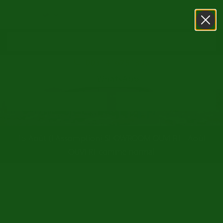
0031416751393
WhatsApp
15 Août (L'Assomption) SHOWROOM OUVERT - Août
OUVERT comme normal
/
/
Accueil
Voiture collection a vendre
Pilgrim
Retour au sommaire