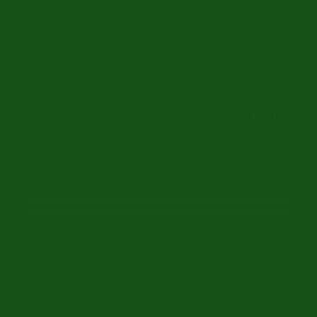
Aucun produit ne correspond à la sélection.
Voulez vous une
Pilgrim
?
Entrez votre adresse email et nous vous enverrons
un e-mail lorsque la voiture de cette marque arrive.
Obtenir une notification