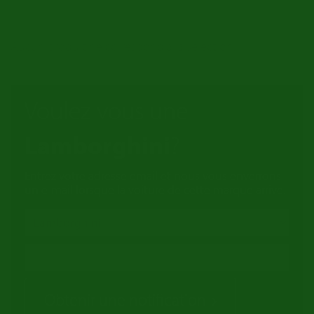
Aucun produit ne correspond à la sélection.
Voulez vous une
Lamborghini
?
Entrez votre adresse email et nous vous enverrons
un e-mail lorsque la voiture de cette marque arrive.
Obtenir une notification