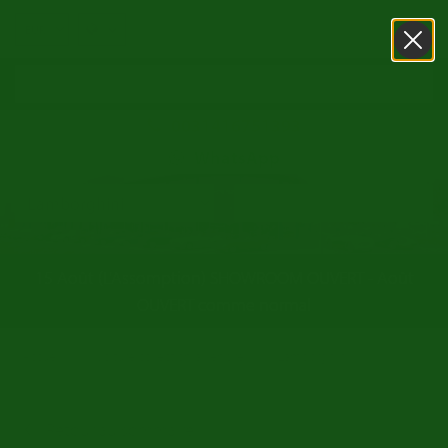
0031416751393
WhatsApp
15 Août (L'Assomption) SHOWROOM OUVERT - Août
OUVERT comme normal
/
/
Accueil
Voiture collection a vendre
Lamborghini
Retour au sommaire