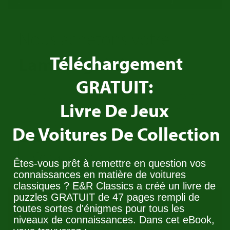
Nous achetons votre
Téléchargement
Lamborghini
!
GRATUIT:
Avez-vous une Lamborghini a vendre? Contactez
Livre De Jeux
nous! Nous cherchons toujours des voitures pour
notre Stock.
De Voitures De Collection
Contactez nous
Êtes-vous prêt à remettre en question vos
connaissances en matière de voitures
classiques ? E&R Classics a créé un livre de
puzzles GRATUIT de 47 pages rempli de
Trade in your
toutes sortes d'énigmes pour tous les
niveaux de connaissances. Dans cet eBook,