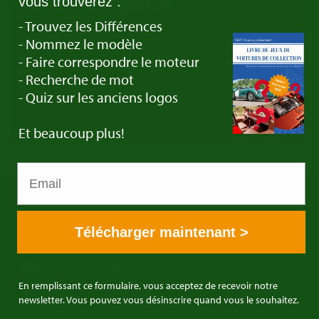
Lamborghini
vous trouverez :
- Trouvez les Différences
- Nommez le modèle
Do you have a Lamborghini you would like to
- Faire correspondre le moteur
trade in? Get in touch with us!
- Recherche de mot
- Quiz sur les anciens logos
Contact
Et beaucoup plus!
E&R Classics
Kleiweg 1 5145NA Waalwijk, Pays Bas
Télécharger maintenant >
0031416751393
sales: +31641269957
En remplissant ce formulaire, vous acceptez de recevoir notre
buying: +31638603996
newsletter. Vous pouvez vous désinscrire quand vous le souhaitez.
info@erclassics.com