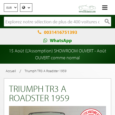
0031416751393
WhatsApp
15 Août (L'Assomption) SHOWROOM OUVERT - Août
OUVERT comme normal
/
Accueil
Triumph TR3 A Roadster 1959
TRIUMPH TR3 A
ROADSTER 1959