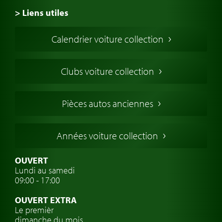
> Liens utiles
Voiture de Collection
Calendrier voiture collection
Voiture Collection Europe
Voitures Americaines
Clubs voiture collection
Voitures Anglaises
Voitures Francaises
Pièces autos anciennes
Voitures Allemandes
Voitures Italiennes
Années voiture collection
Voitures Suédoises
Assurance voiture de collection
OUVERT
Lundi au samedi
Clubs de voitures classiques
09:00 - 17:00
Voyage en voiture classique
OUVERT EXTRA
Atelier de voitures anciennes
Le premièr
dimanche du mois