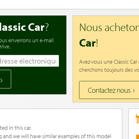
lassic Car
?
Nous acheton
Car
!
vous enverrons un e-mail
rive.
Avez-vous une Classic Car
cherchons toujours des vo
Contactez nous
ed in this car.
g and we will have similar examples of this model