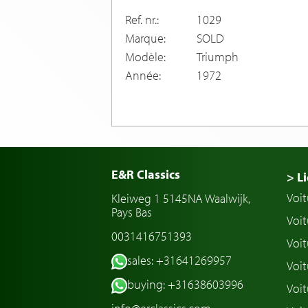
Ref. nr.:
1029
Marque:
SOLD
Modèle:
Triumph
Année:
1972
E&R Classics
> Li
Voit
Kleiweg 1 5145NA Waalwijk,
Pays Bas
Voit
0031416751393
Voit
sales: +31641269957
Voit
buying: +31638603996
Voit