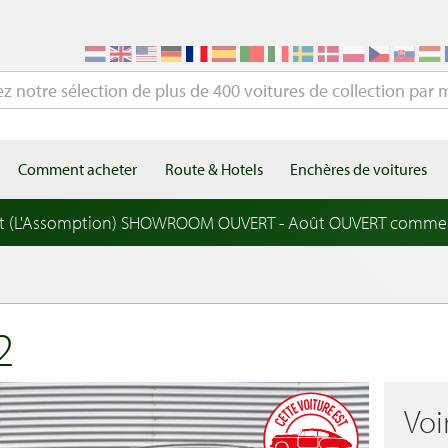
Comment acheter
Route & Hotels
Enchères de voitures
t (L'Assomption) SHOWROOM OUVERT - Août OUVERT comme
2
Voi