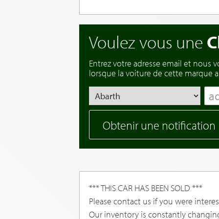
Voulez vous une
C
Entrez votre adresse email et nous 
lorsque la voiture de cette marque ar
Obtenir une notification
*** THIS CAR HAS BEEN SOLD ***
Please contact us if you were interest
Our inventory is constantly changin