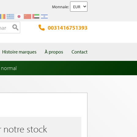
Monnaie:
0031416751393
Histoire marques
À propos
Contact
 normal
r notre stock