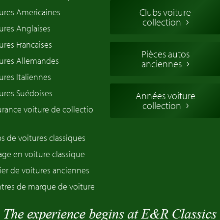
Clubs voiture
ures Americaines
collection
ures Anglaises
ures Francaises
Pièces autos
tures Allemandes
anciennes
ures Italiennes
ures Suédoises
Années voiture
collection
rance voiture de collectio
s de voitures classiques
ge en voiture classique
ier de voitures anciennes
tres de marque de voiture