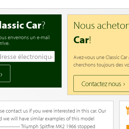
lassic Car
?
Nous acheton
Car
!
vous enverrons un e-mail
rive.
Avez-vous une Classic Car
cherchons toujours des vo
Contactez nous
e contact us if you were interested in this car. Our
d we will have similar examples of this model
--------------- Triumph Spitfire MK2 1966 stopped