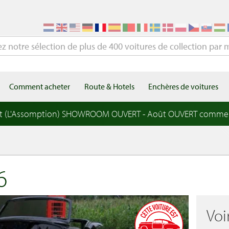
Comment acheter
Route & Hotels
Enchères de voitures
t (L'Assomption) SHOWROOM OUVERT - Août OUVERT comme
6
Voi