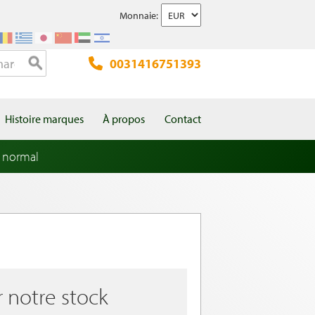
Monnaie:
0031416751393
Histoire marques
À propos
Contact
 normal
r notre stock