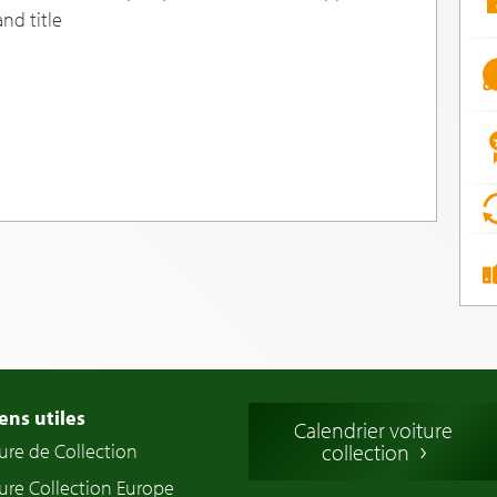
nd title
ens utiles
Calendrier voiture
ure de Collection
collection
ure Collection Europe