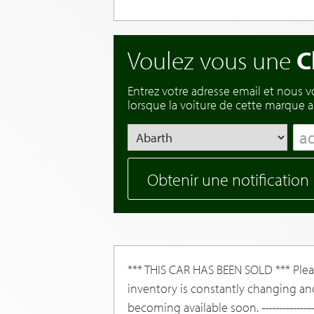
Voulez vous une
C
Entrez votre adresse email et nous 
lorsque la voiture de cette marque ar
Obtenir une notification
*** THIS CAR HAS BEEN SOLD *** Pleas
inventory is constantly changing an
becoming available soon. --------------