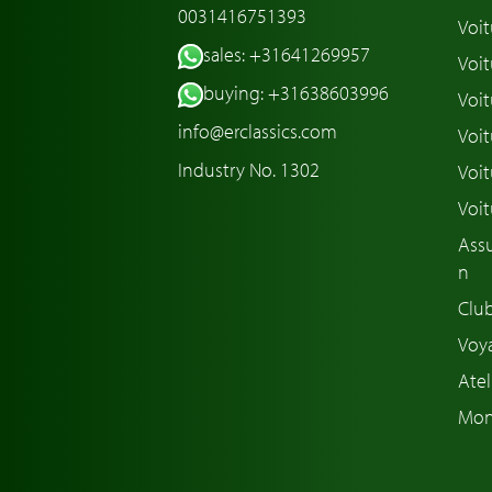
0031416751393
Voit
sales: +31641269957
Voit
buying: +31638603996
Voit
info@erclassics.com
Voi
Industry No. 1302
Voit
Voit
Assu
n
Club
Voya
Atel
Mon