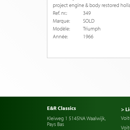
project engine & body restored holla
Ref. nr.:
349
Marque:
SOLD
Modèle:
Triumph
Année:
1966
E&R Classics
> Li
Voit
Kleiweg 1 5145NA Waalwijk,
Pays Bas
Voit