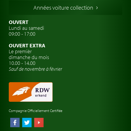
Voitures Italiennes
Années voiture collection
Voitures Suédoises
Assurance voiture de collection
OUVERT
Lundi au samedi
Clubs de voitures classiques
09:00 - 17:00
Voyage en voiture classique
OUVERT EXTRA
Atelier de voitures anciennes
Le premièr
dimanche du mois
Montres de marque de voiture
10.00 - 14.00
Sauf de novembre à février
Compagnie Officiellement Certifiée