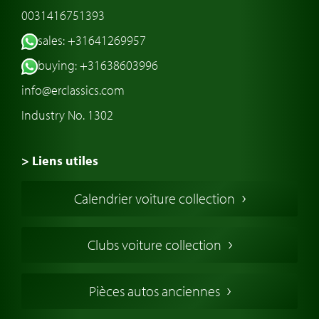
0031416751393
sales: +31641269957
buying: +31638603996
info@erclassics.com
Industry No. 1302
> Liens utiles
Voiture de Collection
Calendrier voiture collection
Voiture Collection Europe
Voitures Americaines
Clubs voiture collection
Voitures Anglaises
Voitures Francaises
Pièces autos anciennes
Voitures Allemandes