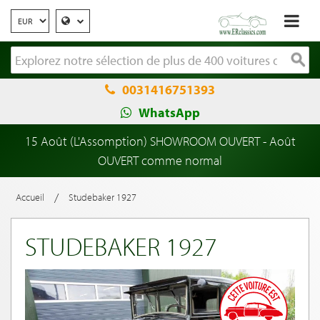
0031416751393
WhatsApp
15 Août (L'Assomption) SHOWROOM OUVERT - Août
OUVERT comme normal
/
Accueil
Studebaker 1927
STUDEBAKER 1927