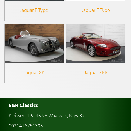
Jaguar E-Type
Jaguar F-Type
Jaguar XK
Jaguar XKR
E&R Classics
Kleiweg 1 5145NA Waalwijk, Pays Bas
0031416751393