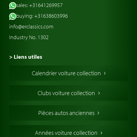
sales: +31641269957
buying: +31638603996
info@erclassics.com
Industry No. 1302
> Liens utiles
Voiture de Collection
Calendrier voiture collection
Voiture Collection Europe
Voitures Americaines
Clubs voiture collection
Voitures Anglaises
Voitures Francaises
Pièces autos anciennes
Voitures Allemandes
Voitures Italiennes
Années voiture collection
Voitures Suédoises