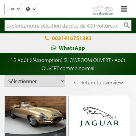
0031416751393
WhatsApp
15 Août (L'Assomption) SHOWROOM OUVERT - Août
OUVERT comme normal
Return to overview