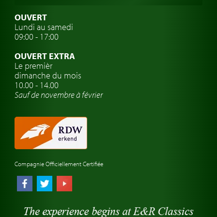
Assurance voiture de collection
OUVERT
Lundi au samedi
Clubs de voitures classiques
09:00 - 17:00
Voyage en voiture classique
OUVERT EXTRA
Atelier de voitures anciennes
Le premièr
dimanche du mois
Montres de marque de voiture
10.00 - 14.00
Sauf de novembre à février
Compagnie Officiellement Certifiée