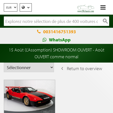
0031416751393
WhatsApp
15 Août (L'Assomption) SHOWROOM OUVERT - Août
OUVERT comme normal
Return to overview