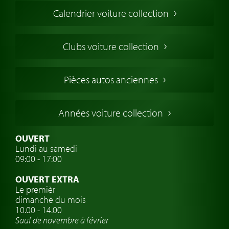
Voiture de Collection
Calendrier voiture collection
Voiture Collection Europe
Voitures Americaines
Clubs voiture collection
Voitures Anglaises
Voitures Francaises
Pièces autos anciennes
Voitures Allemandes
Voitures Italiennes
Années voiture collection
Voitures Suédoises
Assurance voiture de collection
OUVERT
Lundi au samedi
Clubs de voitures classiques
09:00 - 17:00
Voyage en voiture classique
OUVERT EXTRA
Atelier de voitures anciennes
Le premièr
dimanche du mois
Montres de marque de voiture
10.00 - 14.00
Sauf de novembre à février