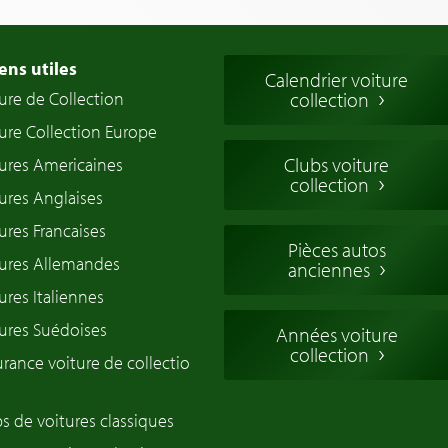
ens utiles
Calendrier voiture
ure de Collection
collection
ure Collection Europe
Clubs voiture
ures Americaines
collection
ures Anglaises
ures Francaises
Pièces autos
tures Allemandes
anciennes
ures Italiennes
ures Suédoises
Années voiture
collection
rance voiture de collectio
s de voitures classiques