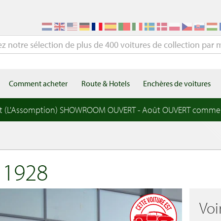
Comment acheter
Route & Hotels
Enchères de voitures
t (L'Assomption) SHOWROOM OUVERT - Août OUVERT comme
 1928
Voi