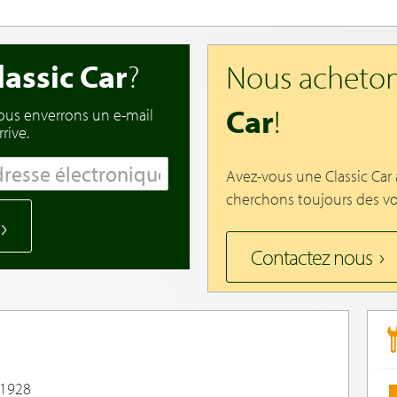
lassic Car
?
Nous acheton
Car
!
vous enverrons un e-mail
rive.
Avez-vous une Classic Car
cherchons toujours des vo
Contactez nous
 1928