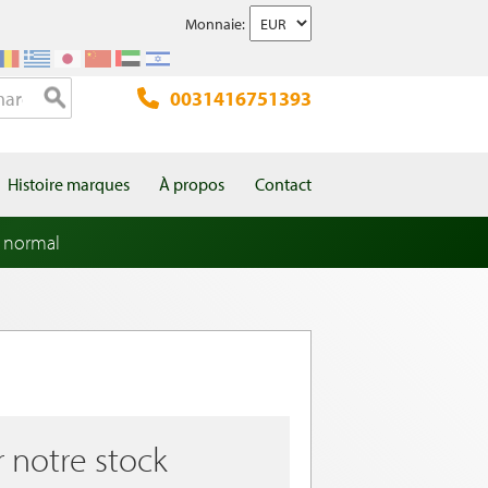
Monnaie:
0031416751393
Histoire marques
À propos
Contact
 normal
r notre stock