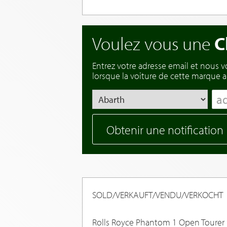
Voulez vous une
C
Entrez votre adresse email et nous 
lorsque la voiture de cette marque ar
Obtenir une notification
SOLD/VERKAUFT/VENDU/VERKOCHT
Rolls Royce Phantom 1 Open Tourer