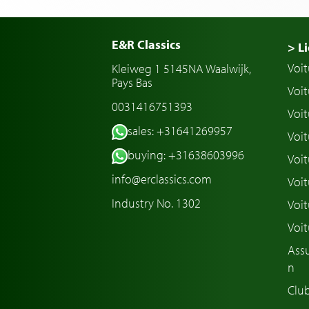
E&R Classics
> Li
Voit
Kleiweg 1 5145NA Waalwijk,
Pays Bas
Voit
0031416751393
Voit
sales: +31641269957
Voit
buying: +31638603996
Voit
info@erclassics.com
Voi
Industry No. 1302
Voit
Voit
Assu
n
Club