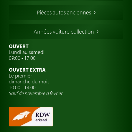
Voitures Francaises
Pièces autos anciennes
Voitures Allemandes
Voitures Italiennes
Années voiture collection
Voitures Suédoises
Assurance voiture de collection
OUVERT
Lundi au samedi
Clubs de voitures classiques
09:00 - 17:00
Voyage en voiture classique
OUVERT EXTRA
Atelier de voitures anciennes
Le premièr
dimanche du mois
Montres de marque de voiture
10.00 - 14.00
Sauf de novembre à février