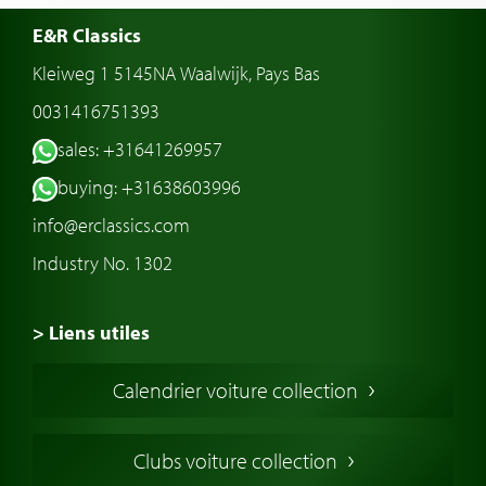
E&R Classics
Kleiweg 1 5145NA Waalwijk, Pays Bas
0031416751393
sales: +31641269957
buying: +31638603996
info@erclassics.com
Industry No. 1302
> Liens utiles
Voiture de Collection
Calendrier voiture collection
Voiture Collection Europe
Voitures Americaines
Clubs voiture collection
Voitures Anglaises