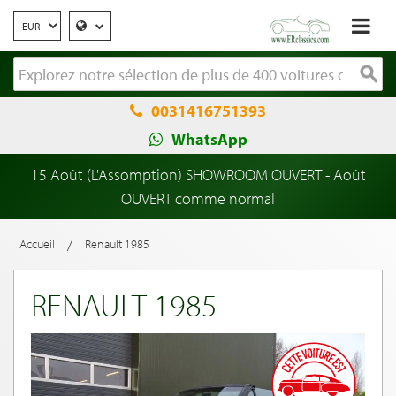
0031416751393
WhatsApp
15 Août (L'Assomption) SHOWROOM OUVERT - Août
OUVERT comme normal
/
Accueil
Renault 1985
RENAULT 1985