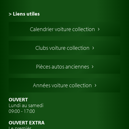
> Liens utiles
Voiture de Collection
Calendrier voiture collection
Voiture Collection Europe
Voitures Americaines
Clubs voiture collection
Voitures Anglaises
Voitures Francaises
Pièces autos anciennes
Voitures Allemandes
Voitures Italiennes
Années voiture collection
Voitures Suédoises
Assurance voiture de collection
OUVERT
Lundi au samedi
Clubs de voitures classiques
09:00 - 17:00
Voyage en voiture classique
OUVERT EXTRA
Atelier de voitures anciennes
Le premièr