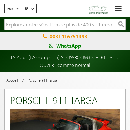
0031416751393
WhatsApp
15 Août (L'Assomption) SHOWROOM OUVERT - Août
OUVERT comme normal
/
Accueil
Porsche 911 Targa
PORSCHE 911 TARGA