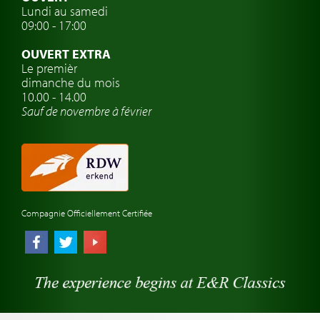
Lundi au samedi
Clubs de voitures classiques
09:00 - 17:00
Voyage en voiture classique
OUVERT EXTRA
Atelier de voitures anciennes
Le premièr
dimanche du mois
Montres de marque de voiture
10.00 - 14.00
Sauf de novembre à février
Compagnie Officiellement Certifiée