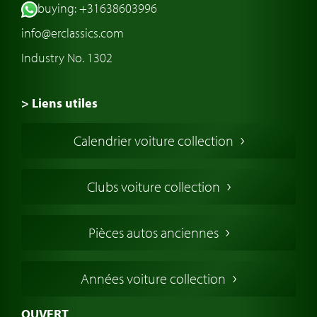
buying: +31638603996
info@erclassics.com
Industry No. 1302
> Liens utiles
Voiture de Collection
Calendrier voiture collection
Voiture Collection Europe
Voitures Americaines
Clubs voiture collection
Voitures Anglaises
Voitures Francaises
Pièces autos anciennes
Voitures Allemandes
Voitures Italiennes
Années voiture collection
Voitures Suédoises
Assurance voiture de collection
OUVERT