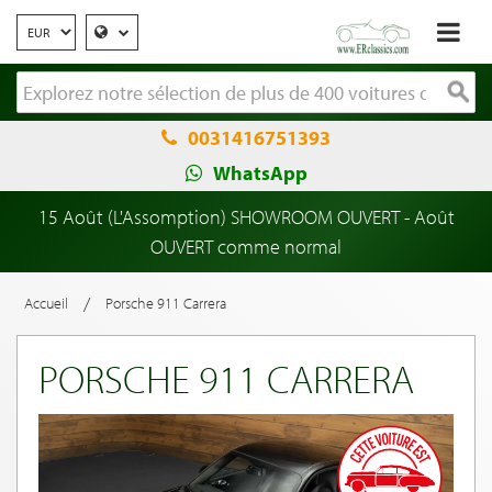
0031416751393
WhatsApp
15 Août (L'Assomption) SHOWROOM OUVERT - Août
OUVERT comme normal
/
Accueil
Porsche 911 Carrera
PORSCHE 911 CARRERA