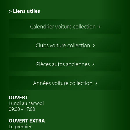
> Liens utiles
Voiture de Collection
Calendrier voiture collection
Voiture Collection Europe
Voitures Americaines
Clubs voiture collection
Voitures Anglaises
Voitures Francaises
Pièces autos anciennes
Voitures Allemandes
Voitures Italiennes
Années voiture collection
Voitures Suédoises
Assurance voiture de collection
OUVERT
Lundi au samedi
Clubs de voitures classiques
09:00 - 17:00
Voyage en voiture classique
OUVERT EXTRA
Atelier de voitures anciennes
Le premièr