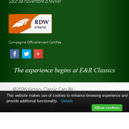
Sauf de novembre à février
Compagnie Officiellement Certifiée
©2026 Victory Classic Cars BV
This website makes use of cookies to enhance browsing experience and
Development: Pc Langstraat
Hosting: Esmero
provide additional functionality.
Details
Privacy disclaimer
Termes et conditions
Allow cookies