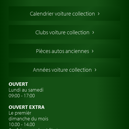
Voiture de Collection
Calendrier voiture collection
Voiture Collection Europe
Voitures Americaines
Clubs voiture collection
Voitures Anglaises
Voitures Francaises
Pièces autos anciennes
Voitures Allemandes
Voitures Italiennes
Années voiture collection
Voitures Suédoises
Assurance voiture de collection
OUVERT
Lundi au samedi
Clubs de voitures classiques
09:00 - 17:00
Voyage en voiture classique
OUVERT EXTRA
Atelier de voitures anciennes
Le premièr
dimanche du mois
Montres de marque de voiture
10.00 - 14.00