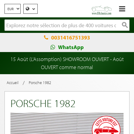
0031416751393
WhatsApp
15 Août (L'Assomption) SHOWROOM OUVERT - Août
OUVERT comme normal
/
Accueil
Porsche 1982
PORSCHE 1982