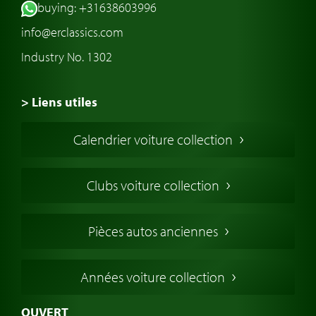
buying: +31638603996
info@erclassics.com
Industry No. 1302
> Liens utiles
Voiture de Collection
Calendrier voiture collection
Voiture Collection Europe
Voitures Americaines
Clubs voiture collection
Voitures Anglaises
Voitures Francaises
Pièces autos anciennes
Voitures Allemandes
Voitures Italiennes
Années voiture collection
Voitures Suédoises
Assurance voiture de collection
OUVERT