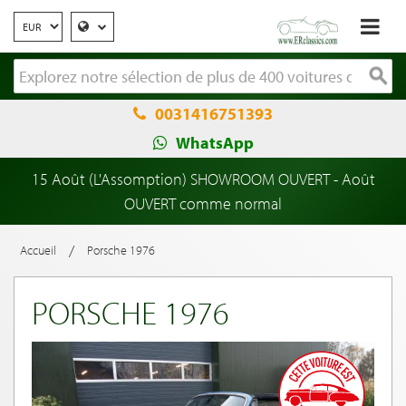
0031416751393
WhatsApp
15 Août (L'Assomption) SHOWROOM OUVERT - Août
OUVERT comme normal
/
Accueil
Porsche 1976
PORSCHE 1976