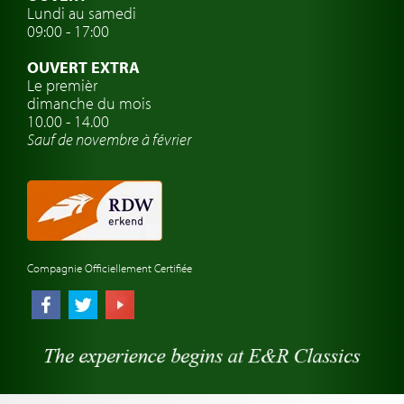
Lundi au samedi
Clubs de voitures classiques
09:00 - 17:00
Voyage en voiture classique
OUVERT EXTRA
Atelier de voitures anciennes
Le premièr
dimanche du mois
Montres de marque de voiture
10.00 - 14.00
Sauf de novembre à février
Compagnie Officiellement Certifiée