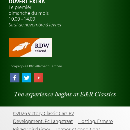
OUVERT EXTRA
Atelier de voitures anciennes
Le premièr
dimanche du mois
Montres de marque de voiture
10.00 - 14.00
Sauf de novembre à février
Compagnie Officiellement Certifiée
©2026 Victory Classic Cars BV
Development: Pc Langstraat
Hosting: Esmero
Privacy disclaimer
Termes et conditions