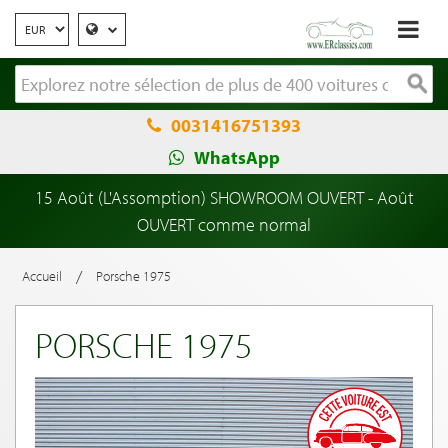
0031416751393
WhatsApp
15 Août (L'Assomption) SHOWROOM OUVERT - Août
OUVERT comme normal
/
Accueil
Porsche 1975
PORSCHE 1975