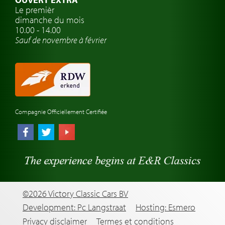
Atelier de voitures anciennes
Le premièr
dimanche du mois
Montres de marque de voiture
10.00 - 14.00
Sauf de novembre à février
Compagnie Officiellement Certifiée
©2026 Victory Classic Cars BV
Development: Pc Langstraat
Hosting: Esmero
Privacy disclaimer
Termes et conditions