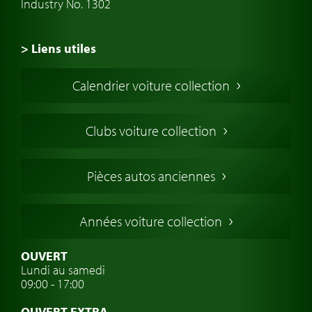
Industry No. 1302
> Liens utiles
Voiture de Collection
Calendrier voiture collection
Voiture Collection Europe
Voitures Americaines
Clubs voiture collection
Voitures Anglaises
Voitures Francaises
Pièces autos anciennes
Voitures Allemandes
Voitures Italiennes
Années voiture collection
Voitures Suédoises
Assurance voiture de collection
OUVERT
Lundi au samedi
Clubs de voitures classiques
09:00 - 17:00
Voyage en voiture classique
OUVERT EXTRA