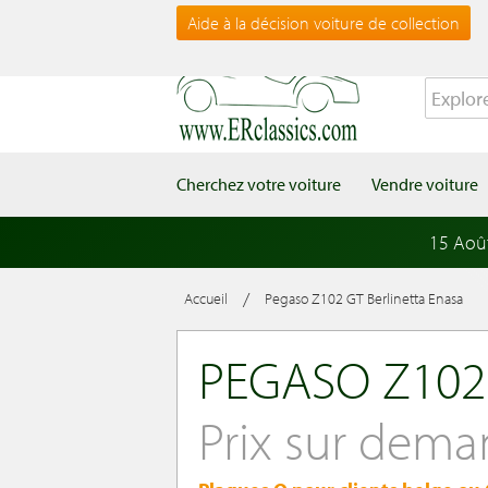
Aide à la décision voiture de collection
Cherchez votre voiture
Vendre voiture
15 Aoû
/
Accueil
Pegaso Z102 GT Berlinetta Enasa
PEGASO Z102
Prix sur dem