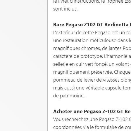
le livret d'instructions, le Trophée E
sont inclus.
Rare Pegaso Z102 GT Berlinetta
L'extérieur de cette Pegaso est un rég
une restauration méticuleuse dans le
magnifiques chromes, de jantes Robr
caractère de prototype. L'harmonie a
sellerie en cuir vert foncé, un volan
magnifiquement préservée. Chaque déta
pommeau de levier de vitesses d'ori
mais aussi une véritable capsule temp
de patrimoine.
Acheter une Pegaso Z-102 GT Ber
Vous recherchez une Pegaso Z-102 GT 
coordonnées via le formulaire de co