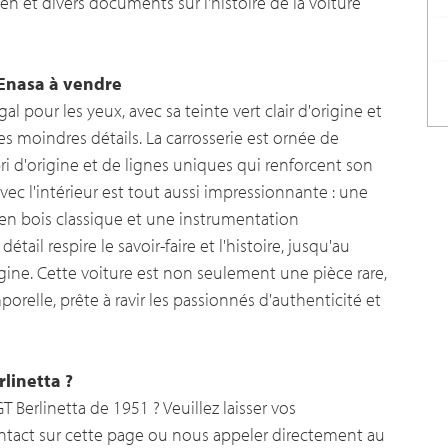
ssen et divers documents sur l'histoire de la voiture
 Enasa à vendre
al pour les yeux, avec sa teinte vert clair d'origine et
s moindres détails. La carrosserie est ornée de
i d'origine et de lignes uniques qui renforcent son
vec l'intérieur est tout aussi impressionnante : une
t en bois classique et une instrumentation
il respire le savoir-faire et l'histoire, jusqu'au
gine. Cette voiture est non seulement une pièce rare,
orelle, prête à ravir les passionnés d'authenticité et
linetta ?
Berlinetta de 1951 ? Veuillez laisser vos
ntact sur cette page ou nous appeler directement au