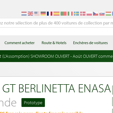
Comment acheter
Route & Hotels
Enchères de voitures
t (L'Assomption) SHOWROOM OUVERT - Août OUVERT comme
 GT BERLINETTA ENASA
ande
Prototype