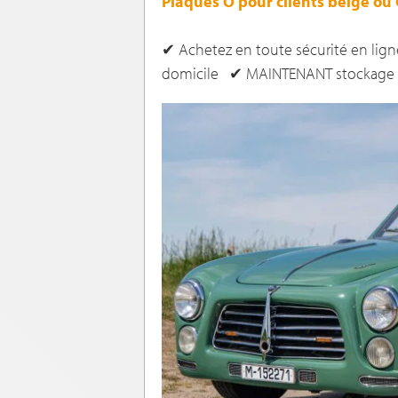
Plaques O pour clients belge ou C
✔ Achetez en toute sécurité en lign
domicile ✔ MAINTENANT stockage gr