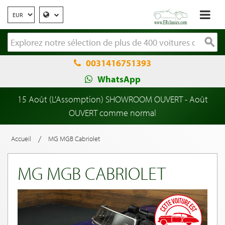
0031416751393
WhatsApp
15 Août (L'Assomption) SHOWROOM OUVERT - Août
OUVERT comme normal
/
Accueil
MG MGB Cabriolet
MG MGB CABRIOLET