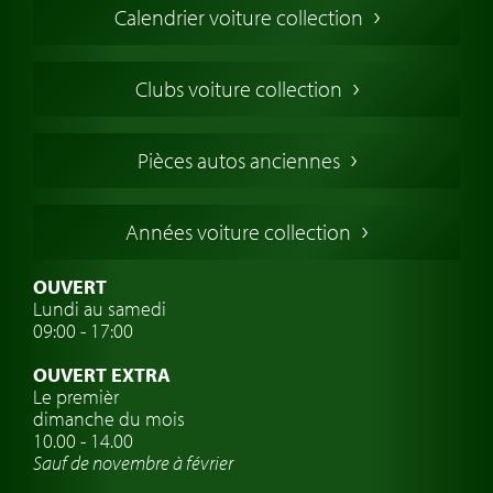
Calendrier voiture collection
Voiture Collection Europe
Voitures Americaines
Clubs voiture collection
Voitures Anglaises
Voitures Francaises
Pièces autos anciennes
Voitures Allemandes
Voitures Italiennes
Années voiture collection
Voitures Suédoises
Assurance voiture de collection
OUVERT
Lundi au samedi
Clubs de voitures classiques
09:00 - 17:00
Voyage en voiture classique
OUVERT EXTRA
Atelier de voitures anciennes
Le premièr
dimanche du mois
Montres de marque de voiture
10.00 - 14.00
Sauf de novembre à février