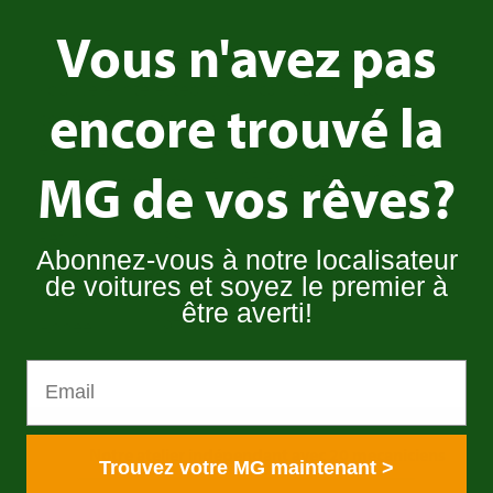
Vous n'avez pas
*** THIS CAR HAS BEEN SOLD *** Please contact us if
you were interested in this car. Our inventory is
encore trouvé la
constantly changing and we will have similar
examples of this model becoming available soon. --
MG de vos rêves?
--------------------------- MG MGB Roadster midnight
blue restored chrome wire wheels overdrive
Ref. nr.:
238
Abonnez-vous à notre localisateur
Marque:
SOLD
de voitures et soyez le premier à
Modèle:
MG
être averti!
Année:
1979
Notre atelier indépendant avec 20 mecaniciens
Trouvez votre MG maintenant >