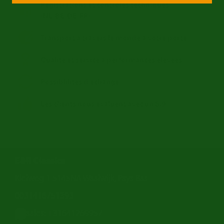
Registrations et contrôles techniques
(NL/BE/DE/FR)
Transport à travers le monde a votre porte
Qualité et service à performances élevées
Possiblilités d'echange
Les clients nous évaluent avec un 8,9
E&R Classics
Kleiweg 1 5145NA Waalwijk, Pays Bas
0031416751393
sales: +31641269957