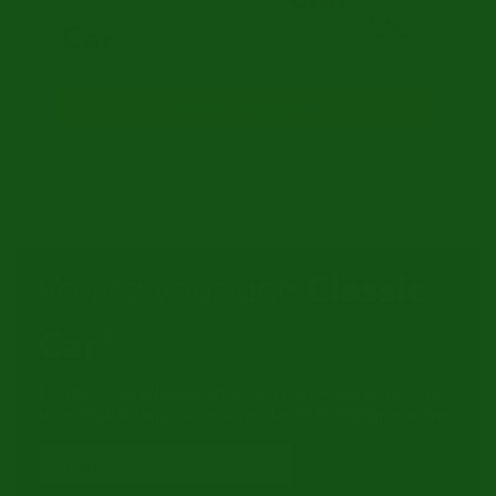
Car
actuel
Voir le stock
Voulez vous une
Classic
Car
?
Entrez votre adresse email et nous vous enverrons
un e-mail lorsque la voiture de cette marque arrive.