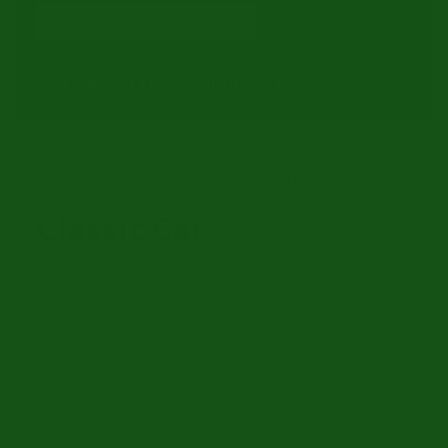
Obtenir une notification
Nous achetons votre
Classic Car
!
Avez-vous une Classic Car a vendre? Contactez
nous! Nous cherchons toujours des voitures pour
notre Stock.
Contactez nous