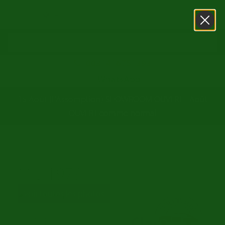
0031416751393
WhatsApp
15 Août (L'Assomption) SHOWROOM OUVERT - Août
OUVERT comme normal
/
Accueil
MG 1979
MG 1979
Voir toutes les photos
Voir notre stock
Classic